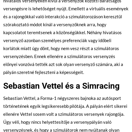
hivatalos versenyeken kívül a versenyzők közötti barátságos
versengésre is lehetőséget nyújt. Emellett a virtuális események
és a rajongókkal való interakció a szimulátorozáson keresztül
szórakoztató módot kínál a versenyzőknek arra, hogy
kapcsolatot teremtsenek a közönségükkel. Néhány hivatásos
versenyző azonban személyes preferenciák vagy időbeli
korlátok miatt úgy dönt, hogy nem vesz részt a szimulátoros
versenyzésben. Ennek ellenére a szimulátoros versenyzés
előnyei vonzóvá tették azt sok olyan versenyző számára, aki a
pályán szeretné fejleszteni a képességeit.
Sebastian Vettel és a Simracing
Sebastian Vettel, a Forma-1 négyszeres bajnoka az autósport
történetének egyik legsikeresebb pilótája. A pályán elért sikerei
ellenére Vettel sosem volt a szimulátoros versenyek rajongója.
Úgy véli, hogy nincs helyettesítője a versenypályán való
versenyzésnek, és hogy a szimulátorok nem nyújtanak olyan