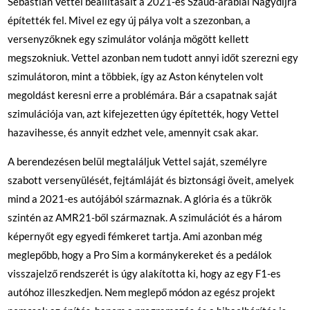
Sebastian Vettel beállításait a 2021-es Szaúd-arábiai Nagydíjra
építették fel. Mivel ez egy új pálya volt a szezonban, a
versenyzőknek egy szimulátor volánja mögött kellett
megszokniuk. Vettel azonban nem tudott annyi időt szerezni egy
szimulátoron, mint a többiek, így az Aston kénytelen volt
megoldást keresni erre a problémára. Bár a csapatnak saját
szimulációja van, azt kifejezetten úgy építették, hogy Vettel
hazavihesse, és annyit edzhet vele, amennyit csak akar.
A berendezésen belül megtaláljuk Vettel saját, személyre
szabott versenyülését, fejtámláját és biztonsági öveit, amelyek
mind a 2021-es autójából származnak. A glória és a tükrök
szintén az AMR21-ből származnak. A szimulációt és a három
képernyőt egy egyedi fémkeret tartja. Ami azonban még
meglepőbb, hogy a Pro Sim a kormánykereket és a pedálok
visszajelző rendszerét is úgy alakította ki, hogy az egy F1-es
autóhoz illeszkedjen. Nem meglepő módon az egész projekt