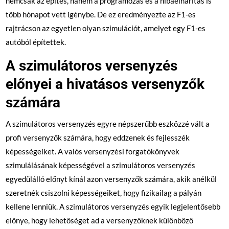
nemcsak az építés, hanem a programozás és a hibaelhárítás is
több hónapot vett igénybe. De ez eredményezte az F1-es
rajtrácson az egyetlen olyan szimulációt, amelyet egy F1-es
autóból építettek.
A szimulátoros versenyzés
előnyei a hivatásos versenyzők
számára
A szimulátoros versenyzés egyre népszerűbb eszközzé vált a
profi versenyzők számára, hogy eddzenek és fejlesszék
képességeiket. A valós versenyzési forgatókönyvek
szimulálásának képességével a szimulátoros versenyzés
egyedülálló előnyt kínál azon versenyzők számára, akik anélkül
szeretnék csiszolni képességeiket, hogy fizikailag a pályán
kellene lenniük. A szimulátoros versenyzés egyik legjelentősebb
előnye, hogy lehetőséget ad a versenyzőknek különböző