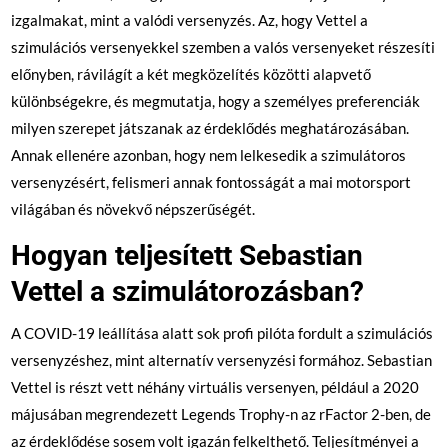
izgalmakat, mint a valódi versenyzés. Az, hogy Vettel a
szimulációs versenyekkel szemben a valós versenyeket részesíti
előnyben, rávilágít a két megközelítés közötti alapvető
különbségekre, és megmutatja, hogy a személyes preferenciák
milyen szerepet játszanak az érdeklődés meghatározásában.
Annak ellenére azonban, hogy nem lelkesedik a szimulátoros
versenyzésért, felismeri annak fontosságát a mai motorsport
világában és növekvő népszerűségét.
Hogyan teljesített Sebastian
Vettel a szimulátorozásban?
A COVID-19 leállítása alatt sok profi pilóta fordult a szimulációs
versenyzéshez, mint alternatív versenyzési formához. Sebastian
Vettel is részt vett néhány virtuális versenyen, például a 2020
májusában megrendezett Legends Trophy-n az rFactor 2-ben, de
az érdeklődése sosem volt igazán felkelthető. Teljesítményei a