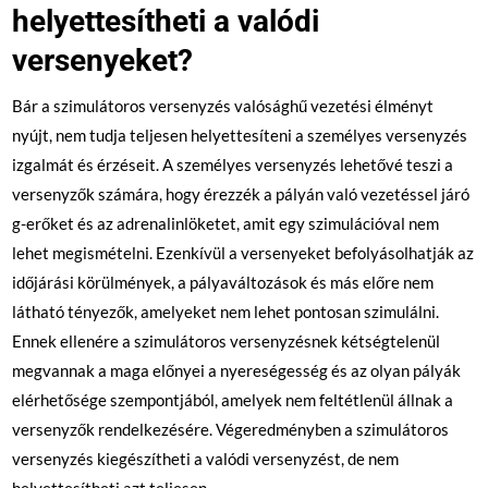
helyettesítheti a valódi
versenyeket?
Bár a szimulátoros versenyzés valósághű vezetési élményt
nyújt, nem tudja teljesen helyettesíteni a személyes versenyzés
izgalmát és érzéseit. A személyes versenyzés lehetővé teszi a
versenyzők számára, hogy érezzék a pályán való vezetéssel járó
g-erőket és az adrenalinlöketet, amit egy szimulációval nem
lehet megismételni. Ezenkívül a versenyeket befolyásolhatják az
időjárási körülmények, a pályaváltozások és más előre nem
látható tényezők, amelyeket nem lehet pontosan szimulálni.
Ennek ellenére a szimulátoros versenyzésnek kétségtelenül
megvannak a maga előnyei a nyereségesség és az olyan pályák
elérhetősége szempontjából, amelyek nem feltétlenül állnak a
versenyzők rendelkezésére. Végeredményben a szimulátoros
versenyzés kiegészítheti a valódi versenyzést, de nem
helyettesítheti azt teljesen.