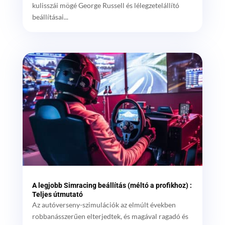
kulisszái mögé George Russell és lélegzetelállító
beállításai...
A legjobb Simracing beállítás (méltó a profikhoz) :
Teljes útmutató
Az autóverseny-szimulációk az elmúlt években
robbanásszerűen elterjedtek, és magával ragadó és