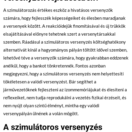
A szimulátorozás értékes eszköz a hivatásos versenyzők
számára, hogy fejlesszék képességeiket és élesben maradjanak
a versenyek között. A reakcióidejük finomításával és új trükkök
elsajátításával előnyre tehetnek szert a versenytársakkal
szemben. Ráadásul a szimulátoros versenyzés költséghatékony
alternatívát kínál a hagyományos pályán töltött idővel szemben,
lehetővé téve a versenyzők számára, hogy gyakrabban eddzenek
anélkül, hogy a bankot tönkretennék. Fontos azonban
megjegyezni, hogy a szimulátoros versenyzés nem helyettesíti
tökéletesen a valódi versenyzést. Bár segíthet a
járművezetőknek fejleszteni az izommemóriájukat és élesíteni a
reflexeiket, nem tudja reprodukálni a vezetés fizikai érzéseit, és
nem nyújt olyan szintű élményt, mintha egy valódi
versenypályán ülnének a volán mögött.
A szimulátoros versenyzés