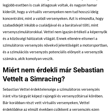
legjobb esetben is csak átlagosak voltak, és nagyon hamar
kiderült, hogy a virtuális versenyeken nem tud hosszú ideig
koncentrálni, mint a valódi versenyeken. Azt is elmondta, hogy
szabadidejét inkább a családjával és a barátaival tölti, mint
versenyszimulátorokkal. Vettel nem igazán értékeli a képernyők
és a közösségi hálózatok világát. Ennek ellenére elismeri a
szimulátoros versenyzés növekvő jelentőségét a motorsportban,
és a szimulációs versenyzés potenciális előnyeit a versenyzők
számára, akik komolyan veszik.
Miért nem érdekli már Sebastian
Vettelt a Simracing?
Sebastian Vettel érdektelensége a szimulátoros versenyzés
iránt vita tárgyát képezi rajongói és versenyzőtársai körében.
Bár korábban részt vett virtuális versenyeken, Vettel
érdeklődése az elmúlt években csökkent a versenyzés ezen