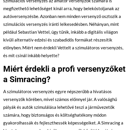
szimulációs versenyzés az amatőr versenyzők számára is
megfizethető lehetőséget kínál arra, hogy belekóstoljanak az
autóversenyzésbe. Azonban nem minden versenyző osztozik a
szimulációs versenyzés iránti lelkesedésben. Néhányan, mint
például Sebastian Vettel, úgy tűnik, inkább a digitális világon
kívüli alternatív edzési és szabadidős formákat részesítik
előnyben. Miért nem érdekli Vettelt a szimulátoros versenyzés,
és mit csinál inkább helyette?
Miért érdekli a profi versenyzőket
a Simracing?
A szimulátoros versenyzés egyre népszerűbb a hivatásos
versenyzők körében, mivel számos előnnyel jár. A valósághű
pályák és autók szimulálása lehetővé teszi a járművezetők
számára, hogy biztonságos és költséghatékony módon
gyakorolhassák és fejleszthessék képességeiket. A Simracing a