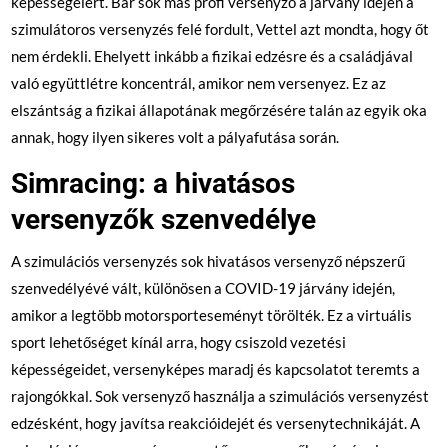
képességeiért. Bár sok más profi versenyző a járvány idején a
szimulátoros versenyzés felé fordult, Vettel azt mondta, hogy őt
nem érdekli. Ehelyett inkább a fizikai edzésre és a családjával
való együttlétre koncentrál, amikor nem versenyez. Ez az
elszántság a fizikai állapotának megőrzésére talán az egyik oka
annak, hogy ilyen sikeres volt a pályafutása során.
Simracing: a hivatásos
versenyzők szenvedélye
A szimulációs versenyzés sok hivatásos versenyző népszerű
szenvedélyévé vált, különösen a COVID-19 járvány idején,
amikor a legtöbb motorsporteseményt törölték. Ez a virtuális
sport lehetőséget kínál arra, hogy csiszold vezetési
képességeidet, versenyképes maradj és kapcsolatot teremts a
rajongókkal. Sok versenyző használja a szimulációs versenyzést
edzésként, hogy javítsa reakcióidejét és versenytechnikáját. A