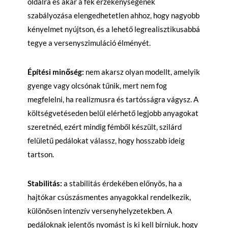
oldalra és akár a fék érzékenységének
szabályozása elengedhetetlen ahhoz, hogy nagyobb
kényelmet nyújtson, és a lehető legrealisztikusabbá
tegye a versenyszimuláció élményét.
Építési minőség:
nem akarsz olyan modellt, amelyik
gyenge vagy olcsónak tűnik, mert nem fog
megfelelni, ha realizmusra és tartósságra vágysz. A
költségvetéseden belül elérhető legjobb anyagokat
szeretnéd, ezért mindig fémből készült, szilárd
felületű pedálokat válassz, hogy hosszabb ideig
tartson.
Stabilitás:
a stabilitás érdekében előnyös, ha a
hajtókar csúszásmentes anyagokkal rendelkezik,
különösen intenzív versenyhelyzetekben. A
pedáloknak jelentős nyomást is ki kell bírniuk, hogy