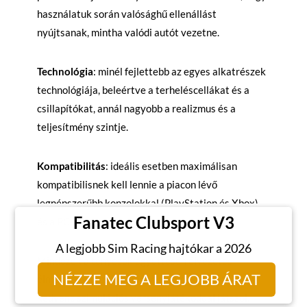
használatuk során valósághű ellenállást
nyújtsanak, mintha valódi autót vezetne.
Technológia
: minél fejlettebb az egyes alkatrészek
technológiája, beleértve a terheléscellákat és a
csillapítókat, annál nagyobb a realizmus és a
teljesítmény szintje.
Kompatibilitás
: ideális esetben maximálisan
kompatibilisnek kell lennie a piacon lévő
legnépszerűbb konzolokkal (PlayStation és Xbox)
Fanatec Clubsport V3
és a PC-vel.
A legjobb Sim Racing hajtókar a 2026
Mindezek a tényezők együttesen élvezetes
NÉZZE MEG A LEGJOBB ÁRAT
élményt nyújtanak minden alkalommal, amikor
kedvenc szimulációs versenyjátékoddal játszol.