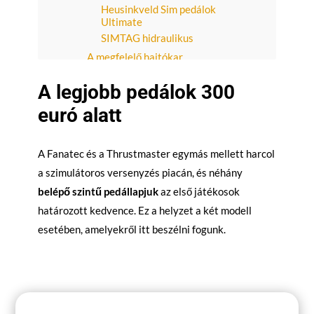
Heusinkveld Sim pedálok
Ultimate
SIMTAG hidraulikus
A megfelelő hajtókar
kiválasztása
Összefoglaló -
A legjobb pedálok 300
Következtetés
euró alatt
A Fanatec és a Thrustmaster egymás mellett harcol
a szimulátoros versenyzés piacán, és néhány
belépő szintű pedállapjuk
az első játékosok
határozott kedvence. Ez a helyzet a két modell
esetében, amelyekről itt beszélni fogunk.