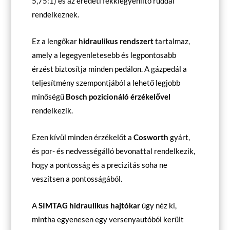
5,75:1) és az eredeti fékkiegyenlítő rúddal
rendelkeznek.
Ez a lengőkar
hidraulikus rendszert
tartalmaz,
amely a legegyenletesebb és legpontosabb
érzést biztosítja minden pedálon. A gázpedál a
teljesítmény szempontjából a lehető legjobb
minőségű
Bosch pozicionáló érzékelővel
rendelkezik.
Ezen kívül minden érzékelőt a
Cosworth
gyárt,
és por- és nedvességálló bevonattal rendelkezik,
hogy a pontosság és a precizitás soha ne
veszítsen a pontosságából.
A
SIMTAG hidraulikus hajtókar
úgy néz ki,
mintha egyenesen egy versenyautóból került