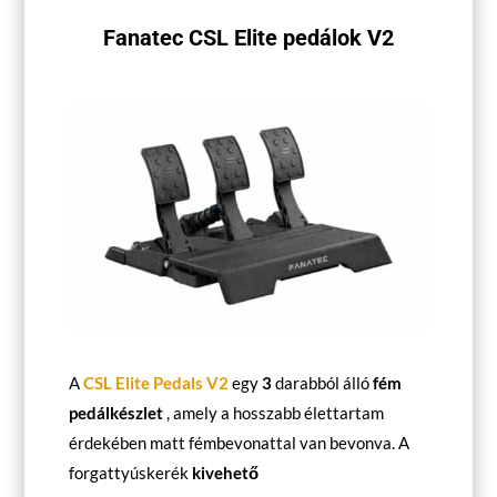
Fanatec CSL Elite pedálok V2
A
CSL Elite Pedals V2
egy
3
darabból álló
fém
pedálkészlet
, amely a hosszabb élettartam
érdekében matt fémbevonattal van bevonva. A
forgattyúskerék
kivehető