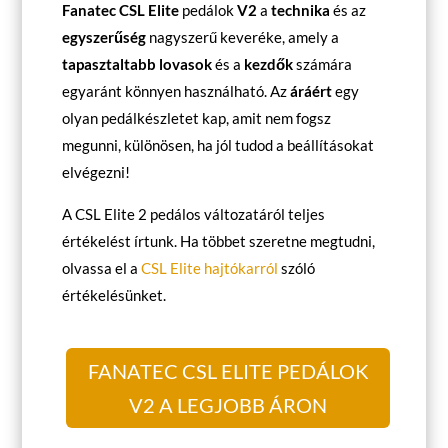
Fanatec CSL Elite
pedálok
V2
a
technika
és az
egyszerűség
nagyszerű keveréke, amely a
tapasztaltabb lovasok
és a
kezdők
számára
egyaránt könnyen használható. Az
áráért
egy
olyan pedálkészletet kap, amit nem fogsz
megunni, különösen, ha jól tudod a beállításokat
elvégezni!
A CSL Elite 2 pedálos változatáról teljes
értékelést írtunk. Ha többet szeretne megtudni,
olvassa el a
CSL Elite hajtókarról
szóló
értékelésünket.
FANATEC CSL ELITE PEDÁLOK
V2 A LEGJOBB ÁRON