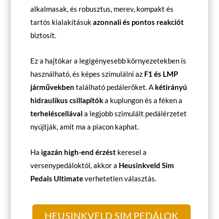
alkalmasak, és robusztus, merev, kompakt és
tartós kialakításuk
azonnali és pontos reakciót
biztosít.
Ez a hajtókar a legigényesebb környezetekben is
használható, és képes szimulálni az
F1 és LMP
járművekben
található pedálerőket. A
kétirányú
hidraulikus csillapítók
a kuplungon és a féken a
terheléscellával
a legjobb szimulált pedálérzetet
nyújtják, amit ma a piacon kaphat.
Ha
igazán high-end érzést
keresel a
versenypedáloktól, akkor a
Heusinkveld Sim
Pedals Ultimate
verhetetlen választás.
HEUSINKVELD SIM PEDÁLOK