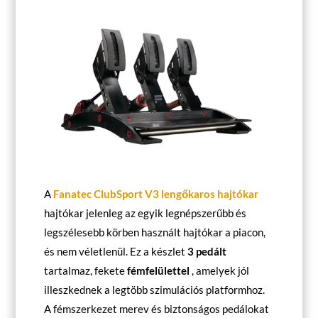
A
Fanatec ClubSport V3 lengőkaros hajtókar
hajtókar jelenleg az egyik legnépszerűbb és
legszélesebb körben használt hajtókar a piacon,
és nem véletlenül. Ez a készlet
3 pedált
tartalmaz, fekete
fémfelülettel
, amelyek jól
illeszkednek a legtöbb szimulációs platformhoz.
A fémszerkezet merev és biztonságos pedálokat