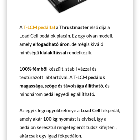
A
T-LCM pedálfal
a
Thrustmaster
első díja a
Load Cell pedálok piacán. Ez egy olyan modell,
amely
elfogadható áron
, de mégis kiváló
minőségű
kialakítással
rendelkezik.
100% fémből
készült, stabil vázzal és
textúrázott lábtartóval. A T-LCM
pedálok
magassága, szöge és távolsága állítható
, és
mindhárom pedál egyedileg állítható.
Az egyik legnagyobb előnye a
Load Cell
fékpedál,
amely akár
100 kg
nyomást is elvisel, így a
pedálon keresztül rengeteg erőt tudsz kifejteni,
akárcsak egy igazi fékpedálon.