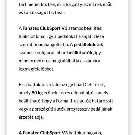
tart menet közben, és a forgattyúszettnek
erőt
és tartósságot
biztosít.
A
Fanatec ClubSport V3
számos beállítási
funkciót kínál, így a pedálokat a saját ízlése
szerint finomhangolhatja. A
pedálfelületek
számos konfigurációban
beállíthatók
, így
minden motoros megtalálhatja a számára
legmegfelelőbbet.
Ez a hajtókar tartalmaz egy Load Cell féket,
amely
90 kg
erőnek képes ellenállni, és amely
beállítható, hogy a Forma-1-es autók határozott
vagy az országúti autók progresszív pedáljának
érzetét adja.
A Fanatec ClubSport V3
hajtókar nagyon,