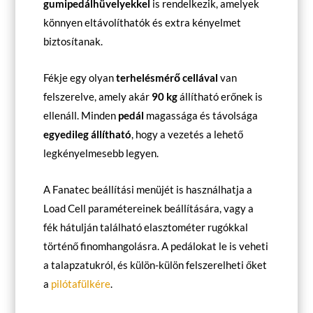
gumipedálhüvelyekkel
is rendelkezik, amelyek
könnyen eltávolíthatók és extra kényelmet
biztosítanak.
Fékje egy olyan
terhelésmérő cellával
van
felszerelve, amely akár
90 kg
állítható erőnek is
ellenáll. Minden
pedál
magassága és távolsága
egyedileg állítható
, hogy a vezetés a lehető
legkényelmesebb legyen.
A Fanatec beállítási menüjét is használhatja a
Load Cell paramétereinek beállítására, vagy a
fék hátulján található elasztométer rugókkal
történő finomhangolásra. A pedálokat le is veheti
a talapzatukról, és külön-külön felszerelheti őket
a
pilótafülkére
.