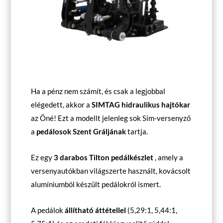
Ha a pénz nem számít, és csak a legjobbal
elégedett, akkor a
SIMTAG hidraulikus hajtókar
az Öné! Ezt a modellt jelenleg sok Sim-versenyző
a
pedálosok Szent Gráljának
tartja.
Ez egy
3 darabos Tilton pedálkészlet
, amely a
versenyautókban világszerte használt, kovácsolt
alumíniumból készült pedálokról ismert.
A pedálok
állítható áttétellel
(5,29:1, 5,44:1,