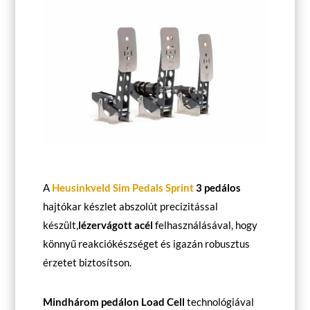
A
Heusinkveld Sim Pedals
Sprint
3 pedálos
hajtókar készlet abszolút precizitással
készült,
lézervágott acél
felhasználásával, hogy
könnyű reakciókészséget és igazán robusztus
érzetet biztosítson.
Mindhárom pedálon Load Cell
technológiával