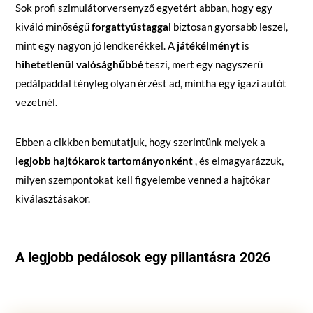
Sok profi szimulátorversenyző egyetért abban, hogy egy
kiváló minőségű
forgattyústaggal
biztosan gyorsabb leszel,
mint egy nagyon jó lendkerékkel. A
játékélményt
is
hihetetlenül valósághűbbé
teszi, mert egy nagyszerű
pedálpaddal tényleg olyan érzést ad, mintha egy igazi autót
vezetnél.
Ebben a cikkben bemutatjuk, hogy szerintünk melyek a
legjobb hajtókarok tartományonként
, és elmagyarázzuk,
milyen szempontokat kell figyelembe venned a hajtókar
kiválasztásakor.
A legjobb pedálosok egy pillantásra 2026