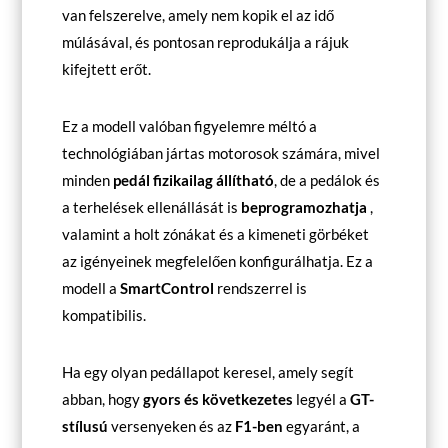
van felszerelve, amely nem kopik el az idő
múlásával, és pontosan reprodukálja a rájuk
kifejtett erőt.
Ez a modell valóban figyelemre méltó a
technológiában jártas motorosok számára, mivel
minden
pedál fizikailag állítható
, de a pedálok és
a terhelések ellenállását is
beprogramozhatja
,
valamint a holt zónákat és a kimeneti görbéket
az igényeinek megfelelően konfigurálhatja. Ez a
modell a
SmartControl
rendszerrel is
kompatibilis.
Ha egy olyan pedállapot keresel, amely segít
abban, hogy
gyors és következetes
legyél a
GT-
stílusú
versenyeken és az
F1-ben
egyaránt, a