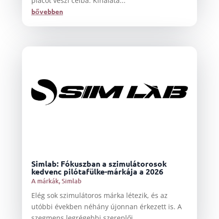
piacot veszi célba. Kínálata...
bővebben
Simlab: Fókuszban a szimulátorosok
kedvenc pilótafülke-márkája a 2026
A márkák
,
Simlab
Elég sok szimulátoros márka létezik, és az
utóbbi években néhány újonnan érkezett is. A
szegmens legrégebbi szereplői...