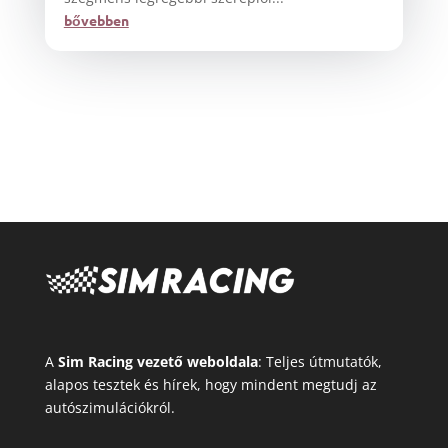
bővebben
A
Sim Racing vezető weboldala
: Teljes útmutatók,
alapos tesztek és hírek, hogy mindent megtudj az
autószimulációkról.