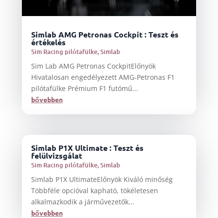
Simlab AMG Petronas Cockpit : Teszt és
értékelés
Sim Racing pilótafülke
,
Simlab
Sim Lab AMG Petronas CockpitElőnyök
Hivatalosan engedélyezett AMG-Petronas F1
pilótafülke Prémium F1 futómű...
bővebben
Simlab P1X Ultimate : Teszt és
felülvizsgálat
Sim Racing pilótafülke
,
Simlab
Simlab P1X UltimateElőnyök Kiváló minőség
Többféle opcióval kapható, tökéletesen
alkalmazkodik a járművezetők...
bővebben