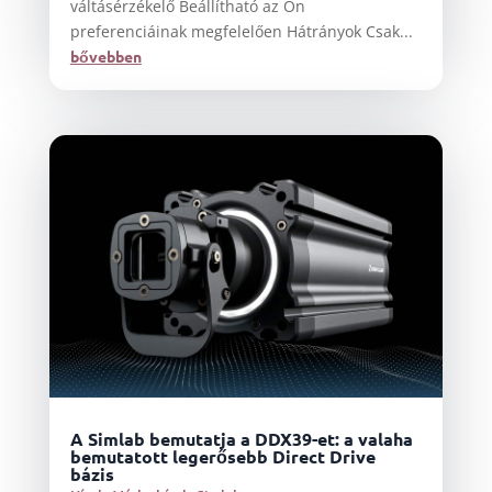
váltásérzékelő Beállítható az Ön
preferenciáinak megfelelően Hátrányok Csak...
bővebben
A Simlab bemutatja a DDX39-et: a valaha
bemutatott legerősebb Direct Drive
bázis