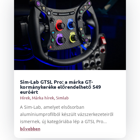
Sim-Lab GTSL Pro: a márka GT-
kormánykeréke előrendelhető 549
euróért
Hírek
,
Márka hírek
,
Simlab
A Sim-Lab, amelyet elsősorban
alumíniumprofilból készült vázszerkezeteiről
ismernek, új kategóriába lép a GTSL Pro...
bővebben