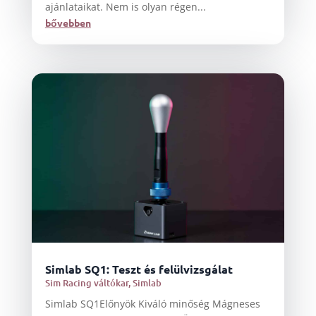
ajánlataikat. Nem is olyan régen...
bővebben
Simlab SQ1: Teszt és felülvizsgálat
Sim Racing váltókar
,
Simlab
Simlab SQ1Előnyök Kiváló minőség Mágneses