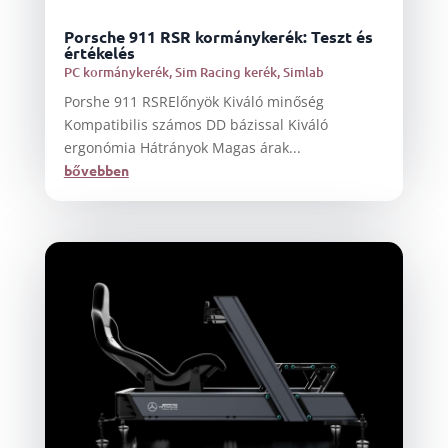
Porsche 911 RSR kormánykerék: Teszt és
értékelés
PC kormánykerék
,
Sim Racing kerék
,
Simlab
Porshe 911 RSRElőnyök Kiváló minőség
Kompatibilis számos DD bázissal Kiváló
ergonómia Hátrányok Magas árak...
bővebben