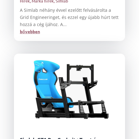
Hírek
,
Márka hírek
,
Simlab
A Simlab néhány évvel ezelőtt felvásárolta a
Grid Engineeringet, és ezzel egy újabb húrt tett
hozzá a cég íjához. A...
bővebben