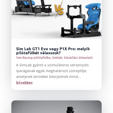
Sim Lab GT1 Evo vagy P1X Pro: melyik
pilótafülkét válasszuk?
Sim Racing pilótafülke
,
Simlab
,
Vásárlási útmutató
A SimLab gyártó a szimulátoros versenyzés
iparágának egyik meghatározó szereplője,
amelynek termékei kiterjednek mind...
bővebben