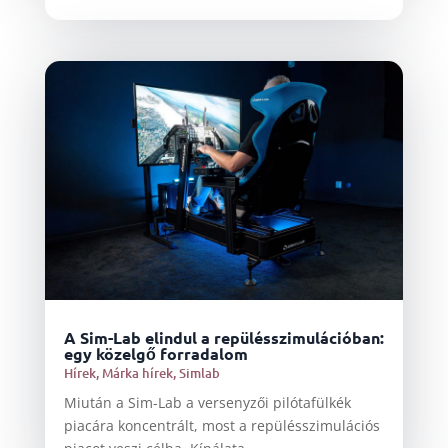
A Sim-Lab elindul a repülésszimulációban:
egy közelgő forradalom
Hírek
,
Márka hírek
,
Simlab
Miután a Sim-Lab a versenyzői pilótafülkék
piacára koncentrált, most a repülésszimulációs