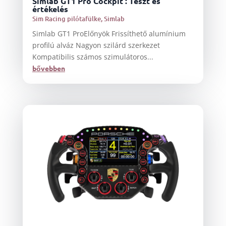
Simlab GT1 Pro Cockpit : Teszt és
értékelés
Sim Racing pilótafülke
,
Simlab
Simlab GT1 ProElőnyök Frissíthető alumínium
profilú alváz Nagyon szilárd szerkezet
Kompatibilis számos szimulátoros...
bővebben