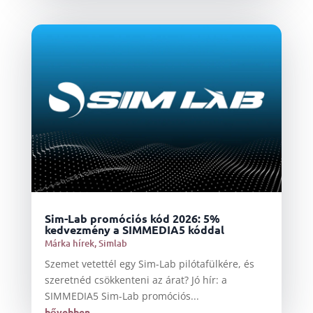
Sim-Lab promóciós kód 2026: 5%
kedvezmény a SIMMEDIA5 kóddal
Márka hírek
,
Simlab
Szemet vetettél egy Sim-Lab pilótafülkére, és
szeretnéd csökkenteni az árat? Jó hír: a
SIMMEDIA5 Sim-Lab promóciós...
bővebben