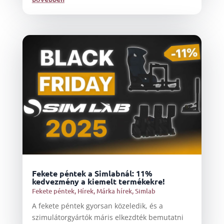
Fekete péntek a Simlabnál: 11%
kedvezmény a kiemelt termékekre!
Fekete péntek
,
Hírek
,
Márka hírek
,
Simlab
A fekete péntek gyorsan közeledik, és a
szimulátorgyártók máris elkezdték bemutatni