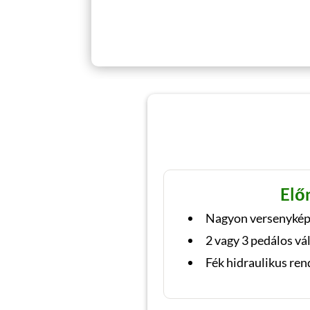
Elő
Nagyon versenykép
2 vagy 3 pedálos v
Fék hidraulikus ren