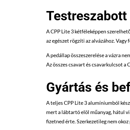
Testreszabott
A CPP Lite 3 kétféleképpen szerelhető
az egészet rögzíti az alvázához. Vagy f
A pedállap összeszerelése a vázra nem 
Az összes csavart és csavarkulcsot a 
Gyártás és be
A teljes CPP Lite 3 alumíniumból kész
mert a lábtartó elöl műanyag, hátul v
fizetned érte. Szerkezetileg nem okoz 