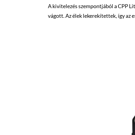
A kivitelezés szempontjából a CPP Li
vágott. Az élek lekerekítettek, így az 