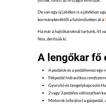
jutnak, ha ezt az országot említjük.
De van egy új játékos is a játékban ug
kormánykeréktől a futóműveken át a
Ha már a hajtókaroknál tartunk, itt va
Nos, derítsük ki.
A lengőkar fő
A pedálok és a pedállemez egy r
Fékpedál hidraulikus rendszerre
Gyorsító és tengelykapcsoló Ha
2 vagy 3 pedálos változatban k
Motorok (vibrátor) a gázpedál, 