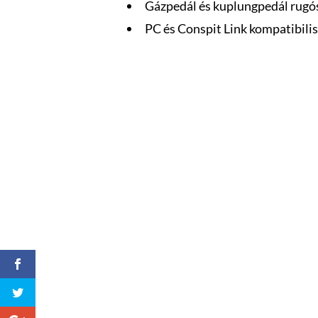
Gázpedál és kuplungpedál rugós
PC és Conspit Link kompatibilis