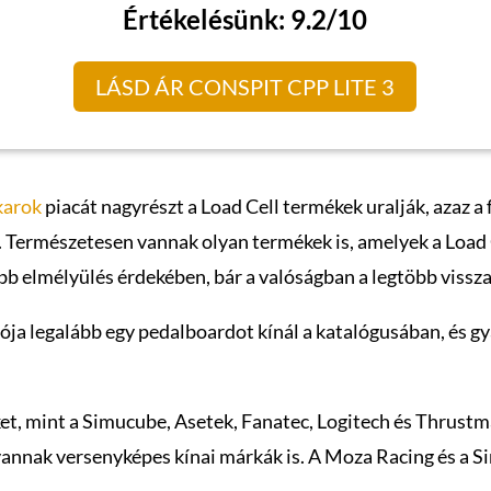
Értékelésünk: 9.2/10
LÁSD ÁR CONSPIT CPP LITE 3
karok
piacát nagyrészt a Load Cell termékek uralják, azaz a 
. Természetesen vannak olyan termékek is, amelyek a Load C
b elmélyülés érdekében, bár a valóságban a legtöbb visszaj
ja legalább egy pedalboardot kínál a katalógusában, és gya
t, mint a Simucube, Asetek, Fanatec, Logitech és Thrustma
 vannak versenyképes kínai márkák is. A Moza Racing és a 