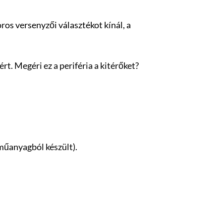
oros versenyzői választékot kínál, a
rt. Megéri ez a periféria a kitérőket?
 műanyagból készült).