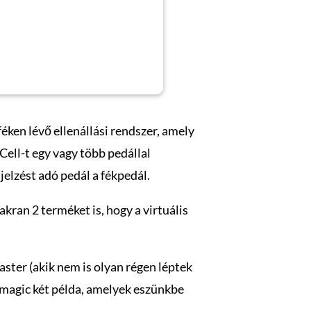
féken lévő ellenállási rendszer, amely
ell-t egy vagy több pedállal
elzést adó pedál a fékpedál.
kran 2 terméket is, hogy a virtuális
ster (akik nem is olyan régen léptek
Simagic két példa, amelyek eszünkbe