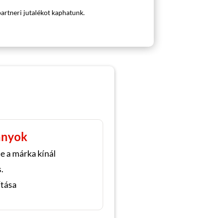
partneri jutalékot kaphatunk.
ányok
e a márka kínál
.
ítása