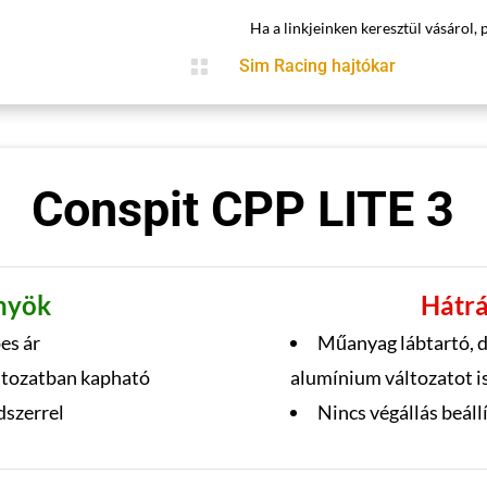
Ha a linkjeinken keresztül vásárol, 

Sim Racing hajtókar
Conspit CPP LITE 3
nyök
Hátr
es ár
Műanyag lábtartó, d
áltozatban kapható
alumínium változatot is
dszerrel
Nincs végállás beáll