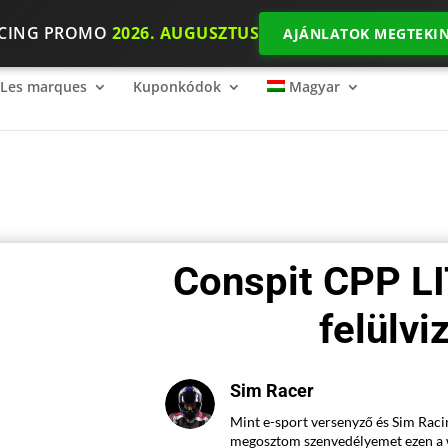
ACING PROMO
2026. AUGUSZTUS
AJÁNLATOK MEGTEKIN
ing mércéje
2026 SimRacing: Milyen felszerelésre van szükséged
Les marques
Kuponkódok
Magyar
Conspit CPP LI
felülvi
Sim Racer
Mint e-sport versenyző és Sim Raci
megosztom szenvedélyemet ezen a 