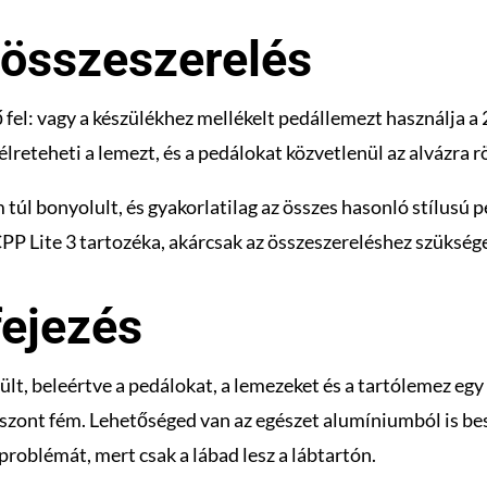
 összeszerelés
 fel: vagy a készülékhez mellékelt pedállemezt használja a 
élreteheti a lemezt, és a pedálokat közvetlenül az alvázra r
túl bonyolult, és gyakorlatilag az összes hasonló stílusú p
CPP Lite 3 tartozéka, akárcsak az összeszereléshez szükség
fejezés
ült, beleértve a pedálokat, a lemezeket és a tartólemez eg
iszont fém. Lehetőséged van az egészet alumíniumból is bes
problémát, mert csak a lábad lesz a lábtartón.