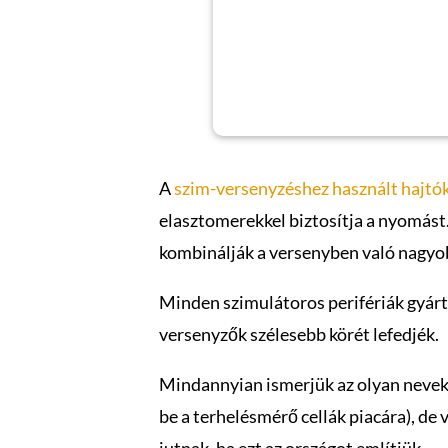
A
szim-versenyzéshez használt hajtó
elasztomerekkel biztosítja a nyomást
kombinálják a versenyben való nagyob
Minden szimulátoros perifériák gyártó
versenyzők szélesebb körét lefedjék.
Mindannyian ismerjük az olyan neveke
be a terhelésmérő cellák piacára), de