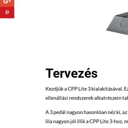
Tervezés
Kezdjük a CPP Lite 3 kialakításával. Ez
ellenállási rendszerek alkatrészein ta
A 3 pedál nagyon hasonlóan néz ki, a
lila nagyon jól illik a CPP Lite 3-hoz