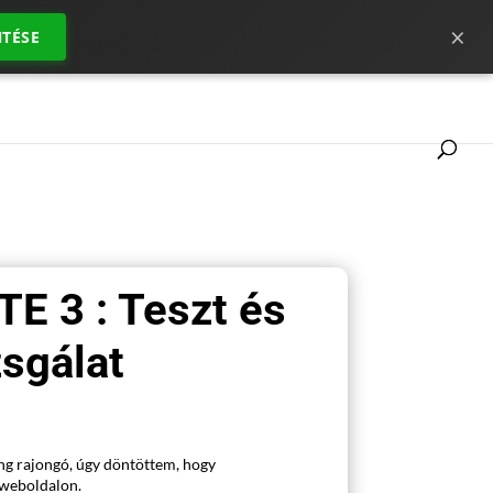
×
TÉSE
 ahhoz, hogy jól indulj ?
A SimRacing mércéje
TE 3 : Teszt és
zsgálat
ng rajongó, úgy döntöttem, hogy
weboldalon.