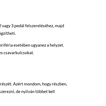
2 vagy 3 pedál felszereléséhez, majd
ögzítheti.
eriféria esetében ugyanez a helyzet.
es csavarkulcsokat.
y részét. Azért mondom, hogy részben,
zerezni, de nyilván többet kell