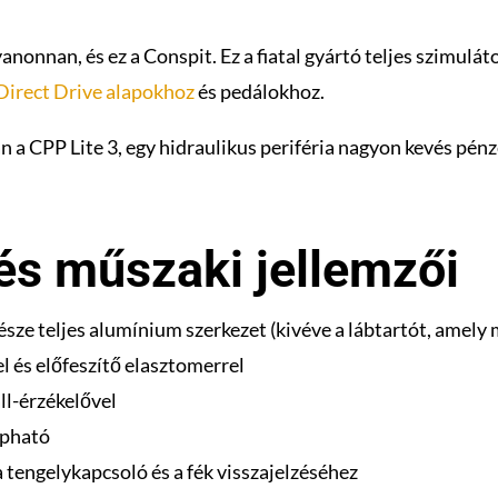
yanonnan, és ez a Conspit. Ez a fiatal gyártó teljes szimulát
Direct Drive alapokhoz
és pedálokhoz.
n a CPP Lite 3, egy hidraulikus periféria nagyon kevés pénzé
 és műszaki jellemzői
észe teljes alumínium szerkezet (kivéve a lábtartót, amely
l és előfeszítő elasztomerrel
ll-érzékelővel
apható
a tengelykapcsoló és a fék visszajelzéséhez