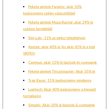
Fekete péntek Fanatec: akár 33%
kedvezmény széles választékból
Fekete péntek Moza Racing: akár 29% le
számos termékből
Sim-Lab: -11% az egész telephelyen
Asetek: akár 40% le (és akár 45% le a kód
SRFR5)
Cammus: akár 15% le bázisok és csomagok
Fekete péntek Thrustmaster: Akár 35% le
Trak Racer: 15% kedvezmény mindenre
Logitech: Akár 40% kedvezmény a kiemelt
termékeire
Simagic: Akár 20% le bázisok & csomagok