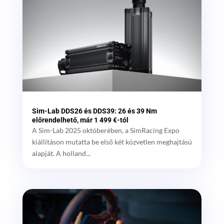
Sim-Lab DDS26 és DDS39: 26 és 39 Nm
előrendelhető, már 1 499 €-tól
A Sim-Lab 2025 októberében, a SimRacing Expo
kiállításon mutatta be első két közvetlen meghajtású
alapját. A holland...