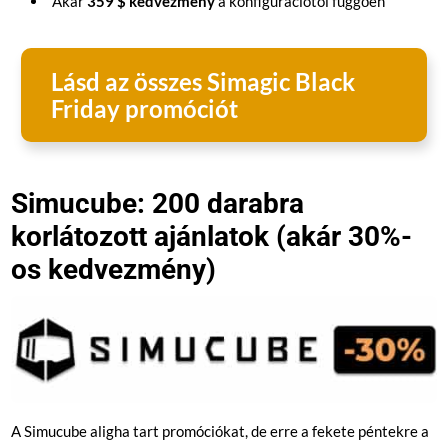
Akár
359 $ kedvezmény
a konfigurációtól függően
Lásd az összes Simagic Black
Friday promóciót
Simucube: 200 darabra
korlátozott ajánlatok (akár 30%-
os kedvezmény)
A Simucube aligha tart promóciókat, de erre a fekete péntekre a