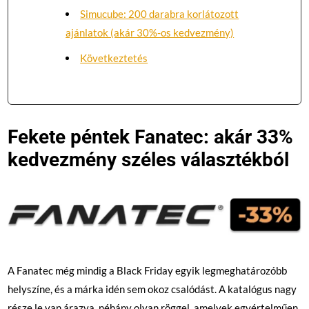
Simucube: 200 darabra korlátozott
ajánlatok (akár 30%-os kedvezmény)
Következtetés
Fekete péntek
Fanatec: akár 33%
kedvezmény
széles választékból
A Fanatec még mindig a Black Friday egyik legmeghatározóbb
helyszíne, és a márka idén sem okoz csalódást. A katalógus nagy
része le van árazva, néhány olyan röggel, amelyek egyértelműen