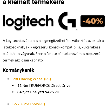
a kiemelt termékeire
A Logitech továbbra is a legmegfizethetőbb választás azoknak a
játékosoknak, akik egyszerű, konzol-kompatibilis, kulcsrakész
beállításra vágynak. Ezen a fekete pénteken számos népszerű
termék akciósan kapható:
Kormánykerék
PRO Racing Wheel (PC)
11 Nm TRUEFORCE Direct Drive
849,99 € helyett 949,99 €
G923 (PS/Xbox/PC)