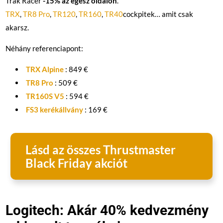
Trak Racer
-15% az egész oldalon
.
TRX
,
TR8 Pro
,
TR120
,
TR160
,
TR40
cockpitek… amit csak
akarsz.
Néhány referenciapont:
TRX Alpine
: 849 €
TR8 Pro
: 509 €
TR160S V5
: 594 €
FS3 kerékállvány
: 169 €
Lásd az összes Thrustmaster
Black Friday akciót
Logitech: Akár 40% kedvezmény