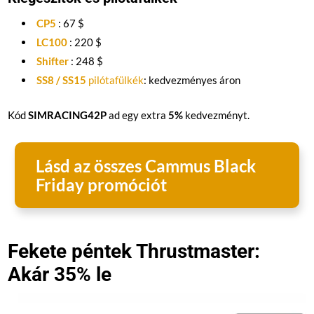
CP5
: 67 $
LC100
: 220 $
Shifter
: 248 $
SS8 / SS15
pilótafülkék
: kedvezményes áron
Kód
SIMRACING42P
ad egy extra
5%
kedvezményt.
Lásd az összes Cammus Black
Friday promóciót
Fekete péntek Thrustmaster:
Akár 35% le