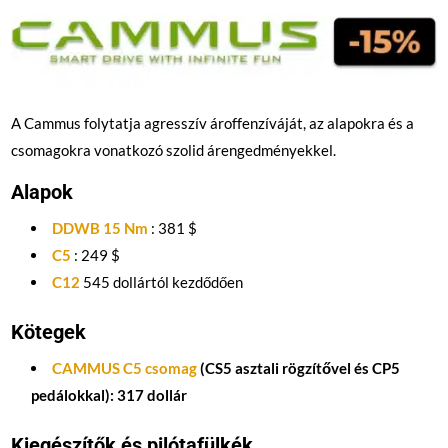
A Cammus folytatja agresszív ároffenzíváját, az alapokra és a
csomagokra vonatkozó szolid árengedményekkel.
Alapok
DDWB 15 Nm
: 381 $
C5
: 249 $
C12
545 dollártól kezdődően
Kötegek
CAMMUS C5 csomag
(CS5 asztali rögzítővel és CP5
pedálokkal): 317 dollár
Kiegészítők és pilótafülkék