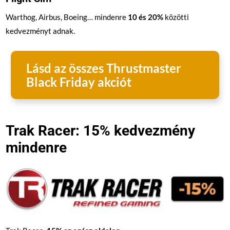
Warthog, Airbus, Boeing… mindenre
10 és 20%
közötti
kedvezményt adnak.
Lásd az összes Thrustmaster
Black Friday akciót
Trak Racer: 15% kedvezmény
mindenre