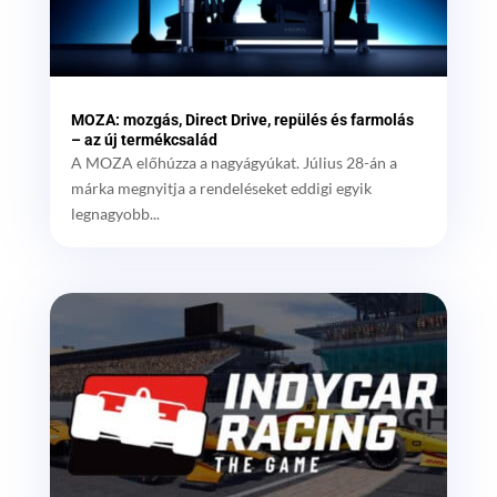
MOZA: mozgás, Direct Drive, repülés és farmolás
– az új termékcsalád
A MOZA előhúzza a nagyágyúkat. Július 28-án a
márka megnyitja a rendeléseket eddigi egyik
legnagyobb...