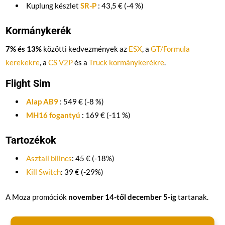
Kuplung készlet
SR-P
: 43,5 € (-4 %)
Kormánykerék
7% és 13%
közötti kedvezmények az
ESX
, a
GT/Formula
kerekekre
, a
CS V2P
és a
Truck kormánykerékre
.
Flight Sim
Alap AB9
: 549 € (-8 %)
MH16 fogantyú
: 169 € (-11 %)
Tartozékok
Asztali bilincs
: 45 € (-18%)
Kill Switch
: 39 € (-29%)
A Moza promóciók
november 14-től december 5-ig
tartanak.