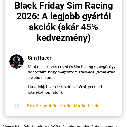
Black Friday Sim Racing
2026: A legjobb gyártói
akciók (akár 45%
kedvezmény)
Sim Racer
Mint e-sport versenyző és Sim Racing rajongó, úgy
döntöttem, hogy megosztom szenvedélyemet ezen
a weboldalon.
Ha a linkjeinken keresztül vásárol, partneri
jutalékot kaphatunk.

Fekete péntek
|
Hírek
|
Márka hírek
Végre itt a fekete péntek 2026, és mint minden évben, most is