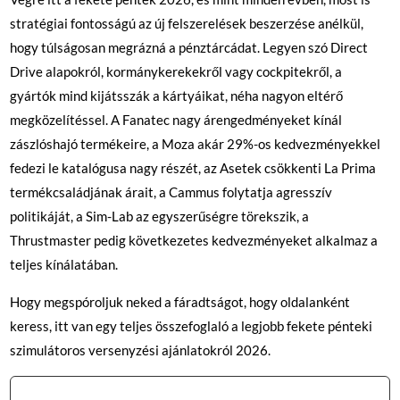
stratégiai fontosságú az új felszerelések beszerzése anélkül,
hogy túlságosan megrázná a pénztárcádat. Legyen szó Direct
Drive alapokról, kormánykerekekről vagy cockpitekről, a
gyártók mind kijátsszák a kártyáikat, néha nagyon eltérő
megközelítéssel. A Fanatec nagy árengedményeket kínál
zászlóshajó termékeire, a Moza akár 29%-os kedvezményekkel
fedezi le katalógusa nagy részét, az Asetek csökkenti La Prima
termékcsaládjának árait, a Cammus folytatja agresszív
politikáját, a Sim-Lab az egyszerűségre törekszik, a
Thrustmaster pedig következetes kedvezményeket alkalmaz a
teljes kínálatában.
Hogy megspóroljuk neked a fáradtságot, hogy oldalanként
keress, itt van egy teljes összefoglaló a legjobb fekete pénteki
szimulátoros versenyzési ajánlatokról 2026.