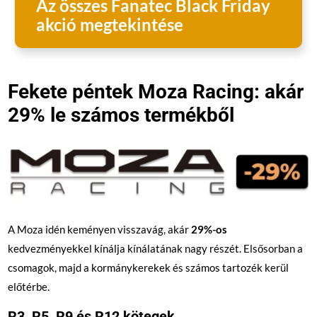
Az összes Fanatec Black Friday
akció megtekintése
Fekete péntek Moza Racing: akár
29% le számos termékből
A Moza idén keményen visszavág, akár
29%-os
kedvezményekkel kínálja kínálatának nagy részét. Elsősorban a
csomagok, majd a kormánykerekek és számos tartozék kerül
előtérbe.
R3, R5, R9 és R12 kötegek