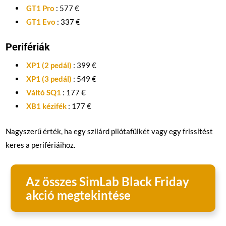
GT1 Pro
: 577 €
GT1 Evo
: 337 €
Perifériák
XP1 (2 pedál)
: 399 €
XP1 (3 pedál)
: 549 €
Váltó SQ1
: 177 €
XB1 kézifék
: 177 €
Nagyszerű érték, ha egy szilárd pilótafülkét vagy egy frissítést
keres a perifériáihoz.
Az összes SimLab Black Friday
akció megtekintése