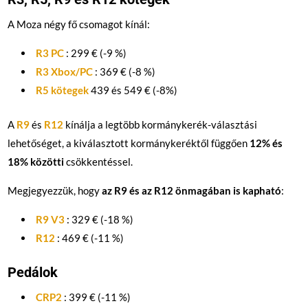
A Moza négy fő csomagot kínál:
R3 PC
: 299 € (-9 %)
R3 Xbox/PC
: 369 € (-8 %)
R5 kötegek
439 és 549 € (-8%)
A
R9
és
R12
kínálja a legtöbb kormánykerék-választási
lehetőséget, a kiválasztott kormánykeréktől függően
12% és
18% közötti
csökkentéssel.
Megjegyezzük, hogy
az R9 és az R12 önmagában is kapható
:
R9 V3
: 329 € (-18 %)
R12
: 469 € (-11 %)
Pedálok
CRP2
: 399 € (-11 %)