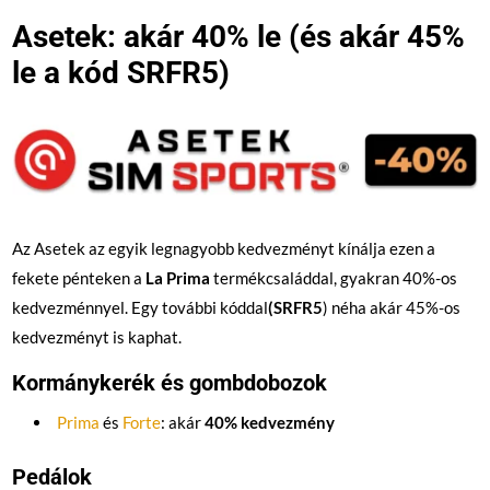
Asetek: akár 40% le (és akár 45%
le a kód SRFR5)
Az Asetek az egyik legnagyobb kedvezményt kínálja ezen a
fekete pénteken a
La Prima
termékcsaláddal, gyakran 40%-os
kedvezménnyel. Egy további kóddal
(SRFR5
) néha akár 45%-os
kedvezményt is kaphat.
Kormánykerék és gombdobozok
Prima
és
Forte
: akár
40% kedvezmény
Pedálok