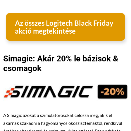
Az összes Logitech Black Friday
akció megtekintése
Simagic: Akár 20% le bázisok &
csomagok
A Simagic azokat a szimulátorosokat célozza meg, akik el
akarnak szakadni a hagyományos ökoszisztémáktól, rendkívül