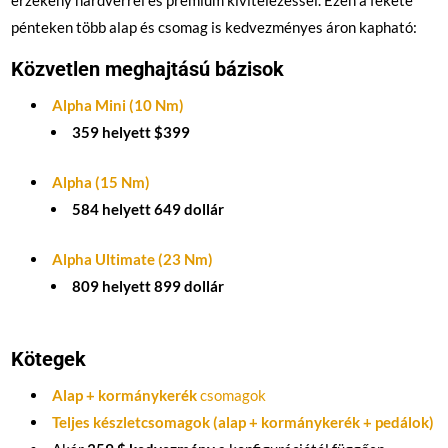
érzékeny hardverrel és prémium kivitelezéssel. Ezen a fekete
pénteken több alap és csomag is kedvezményes áron kapható:
Közvetlen meghajtású bázisok
Alpha Mini (10 Nm)
359 helyett $399
Alpha (15 Nm)
584 helyett 649 dollár
Alpha Ultimate (23 Nm)
809 helyett 899 dollár
Kötegek
Alap + kormánykerék
csomagok
Teljes készletcsomagok (alap + kormánykerék + pedálok)