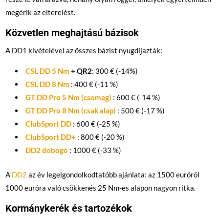
megérik az elterelést.
Közvetlen meghajtású bázisok
A DD1 kivételével az összes bázist nyugdíjazták:
CSL DD 5 Nm
+ QR2
: 300 € (-14%)
CSL DD 8 Nm
: 400 € (-11 %)
GT DD Pro 5 Nm (csomag)
: 600 € (-14 %)
GT DD Pro 8 Nm (csak alap)
: 500 € (-17 %)
ClubSport DD
: 600 € (-25 %)
ClubSport DD+
: 800 € (-20 %)
DD2 dobogó
: 1000 € (-33 %)
A
DD2
az év legelgondolkodtatóbb ajánlata: az 1500 euróról
1000 euróra való csökkenés 25 Nm-es alapon nagyon ritka.
Kormánykerék és tartozékok