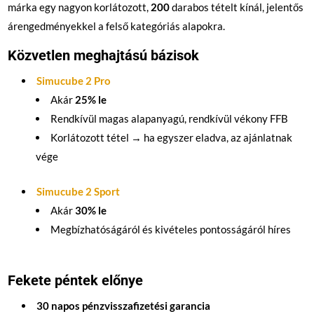
márka egy nagyon korlátozott,
200
darabos tételt kínál, jelentős
árengedményekkel a felső kategóriás alapokra.
Közvetlen meghajtású bázisok
Simucube 2 Pro
Akár
25% le
Rendkívül magas alapanyagú, rendkívül vékony FFB
Korlátozott tétel → ha egyszer eladva, az ajánlatnak
vége
Simucube 2 Sport
Akár
30% le
Megbízhatóságáról és kivételes pontosságáról híres
Fekete péntek előnye
30 napos pénzvisszafizetési garancia