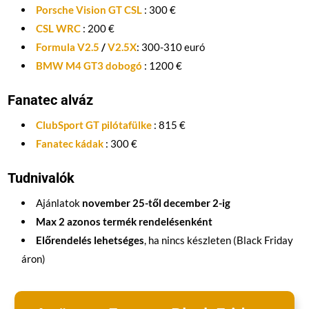
Porsche Vision GT CSL
: 300 €
CSL WRC
: 200 €
Formula V2.5
/
V2.5X
: 300-310 euró
BMW M4 GT3 dobogó
: 1200 €
Fanatec alváz
ClubSport GT pilótafülke
: 815 €
Fanatec kádak
: 300 €
Tudnivalók
Ajánlatok
november 25-től december 2-ig
Max 2 azonos termék rendelésenként
Előrendelés lehetséges
, ha nincs készleten (Black Friday
áron)