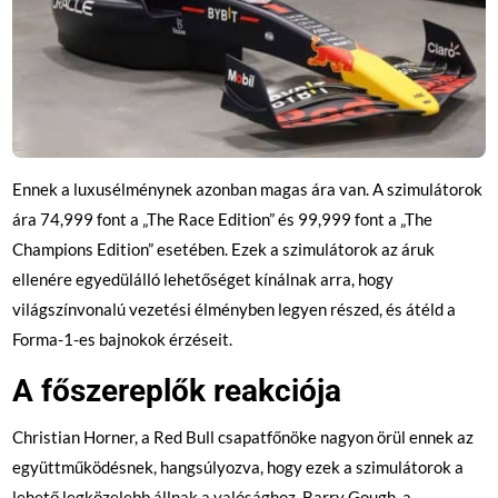
Ennek a luxusélménynek azonban magas ára van. A szimulátorok
ára 74,999 font a „The Race Edition” és 99,999 font a „The
Champions Edition” esetében. Ezek a szimulátorok az áruk
ellenére egyedülálló lehetőséget kínálnak arra, hogy
világszínvonalú vezetési élményben legyen részed, és átéld a
Forma-1-es bajnokok érzéseit.
A főszereplők reakciója
Christian Horner, a Red Bull csapatfőnöke nagyon örül ennek az
együttműködésnek, hangsúlyozva, hogy ezek a szimulátorok a
lehető legközelebb állnak a valósághoz. Barry Gough, a