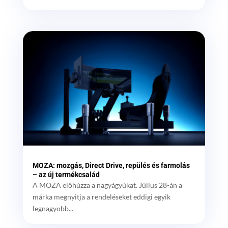
MOZA: mozgás, Direct Drive, repülés és farmolás
– az új termékcsalád
A MOZA előhúzza a nagyágyúkat. Július 28-án a
márka megnyitja a rendeléseket eddigi egyik
legnagyobb...