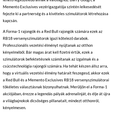
Memento Exclusives vezérigazgatója szintén lelkesedését
fejezte ki a partnerség és a kivételes szimulátorok létrehozása
kapcsán.
A Forma-1 rajongók és a Red Bull rajongók számára ezek az
RB18 versenyszimulátorok igazi kötelező darabok.
Professzionális vezetési élményt nyújtanak az otthon
kényelméből. Bár magas árat kell fizetni értük, ezek a
szimulátorok befektetésnek számítanak az izgalmak és a
csúcstechnológia rajongói számára. Ha tehát készen állsz arra,
hogy a virtuális vezetési élmény határait feszegesd, akkor ezek
a Red Bull és a Memento Exclusives RB18 versenyszimulátorai
tökéletes választásnak bizonyulhatnak. Merüljön el a Forma-1
akciójában, érezze a legendás pályák adrenalinját, és élje át újra
a világbajnokok dicsőséges pillanatait, mindezt otthonról,
kényelmesen.