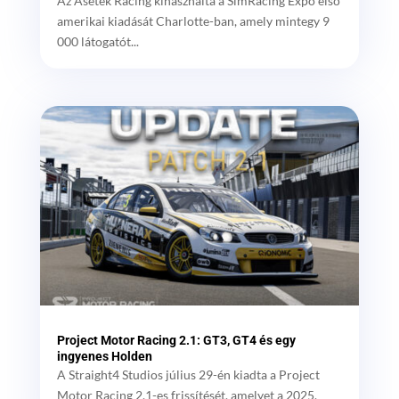
Az Asetek Racing kihasználta a SimRacing Expo első
amerikai kiadását Charlotte-ban, amely mintegy 9
000 látogatót...
Project Motor Racing 2.1: GT3, GT4 és egy
ingyenes Holden
A Straight4 Studios július 29-én kiadta a Project
Motor Racing 2.1-es frissítését, amelyet a 2025.