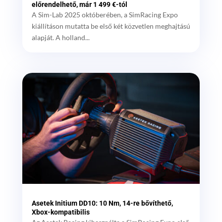
előrendelhető, már 1 499 €-tól
A Sim-Lab 2025 októberében, a SimRacing Expo
kiállításon mutatta be első két közvetlen meghajtású
alapját. A holland...
Asetek Initium DD10: 10 Nm, 14-re bővíthető,
Xbox-kompatibilis