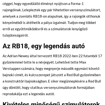
céggel, hogy egyedülálló élményt nyújtson a Forma-1
rajongóinak. Lelepleztek egy pár hihetetlen versenyszimulátort,
amelyek a zseniális RB18-on alapulnak, így a rajongók otthonuk
kényelméből is átélhetik a pálya izgalmát. Tudjon meg többet
erről az együttműködésről és a szimulátorok lenyűgöző
tulajdonságairól.
Az RB18, egy legendás autó
Az Adrian Newey által tervezett RB18 2022-ben 22 futamból 17
győzelemmel tette le a névjegyét. Lehetővé tette Max
Verstappen számára, hogy megnyerje második egymást követő
bajnoki címét, és kulcsszerepet játszott a Red Bull győzelmében
a konstruktőri bajnokságban. E siker megünneplésére a Red Bull
úgy döntött, hogy statikus versenyszimulátorok formájában
reprodukálja ezt a legendás autót.
Kivételes minőségű szimulátorok