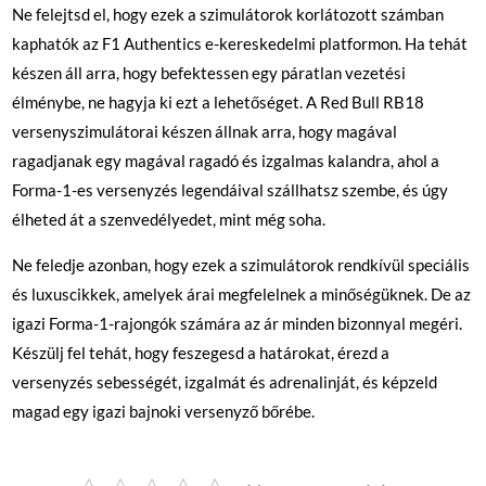
Ne felejtsd el, hogy ezek a szimulátorok korlátozott számban
kaphatók az F1 Authentics e-kereskedelmi platformon. Ha tehát
készen áll arra, hogy befektessen egy páratlan vezetési
élménybe, ne hagyja ki ezt a lehetőséget. A Red Bull RB18
versenyszimulátorai készen állnak arra, hogy magával
ragadjanak egy magával ragadó és izgalmas kalandra, ahol a
Forma-1-es versenyzés legendáival szállhatsz szembe, és úgy
élheted át a szenvedélyedet, mint még soha.
Ne feledje azonban, hogy ezek a szimulátorok rendkívül speciális
és luxuscikkek, amelyek árai megfelelnek a minőségüknek. De az
igazi Forma-1-rajongók számára az ár minden bizonnyal megéri.
Készülj fel tehát, hogy feszegesd a határokat, érezd a
versenyzés sebességét, izgalmát és adrenalinját, és képzeld
magad egy igazi bajnoki versenyző bőrébe.