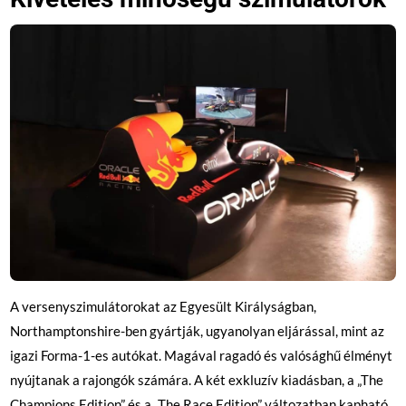
A versenyszimulátorokat az Egyesült Királyságban,
Northamptonshire-ben gyártják, ugyanolyan eljárással, mint az
igazi Forma-1-es autókat. Magával ragadó és valósághű élményt
nyújtanak a rajongók számára. A két exkluzív kiadásban, a „The
Champions Edition” és a „The Race Edition” változatban kapható