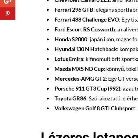
Ferrari 296 GTB
: elegáns sporthib
Ferrari 488 Challenge EVO
: Egy ti
Ford Escort RS Cosworth
: a raliv
Honda S2000
: japán ikon, magas f
Hyundai i30 N Hatchback
: kompakt
Lotus Emira
: kifinomult brit sportk
Mazda MX5 ND Cup
: könnyű, töké
Mercedes-AMG GT2
: Egy GT vers
Porsche 911 GT3 Cup (992)
: az au
Toyota GR86
: Szórakoztató, elérh
Volkswagen Golf 8 GTI Clubsport
:
Lézeres letapo