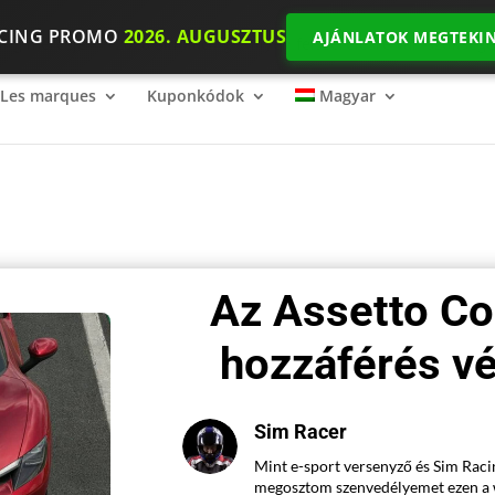
ACING PROMO
2026. AUGUSZTUS
AJÁNLATOK MEGTEKIN
ing mércéje
2026 SimRacing: Milyen felszerelésre van szükséged
Les marques
Kuponkódok
Magyar
Az Assetto Co
hozzáférés vé
Sim Racer
Mint e-sport versenyző és Sim Raci
megosztom szenvedélyemet ezen a 