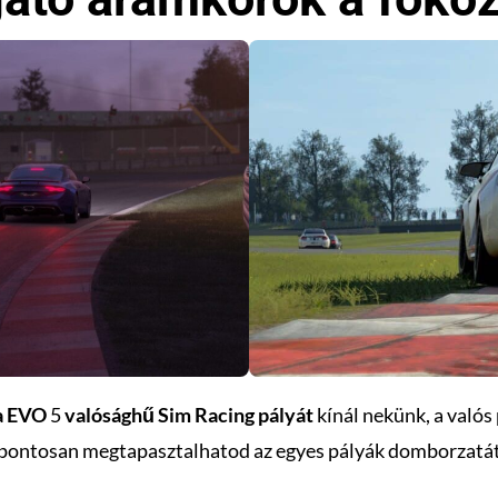
a EVO
5
valósághű Sim Racing pályát
kínál nekünk, a valós
ntosan megtapasztalhatod az egyes pályák domborzatát, a