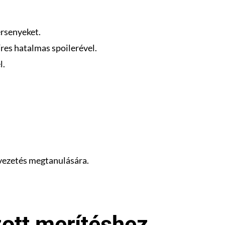
ersenyeket.
res hatalmas spoilerével.
l.
 vezetés megtanulására.
ott merítéshez