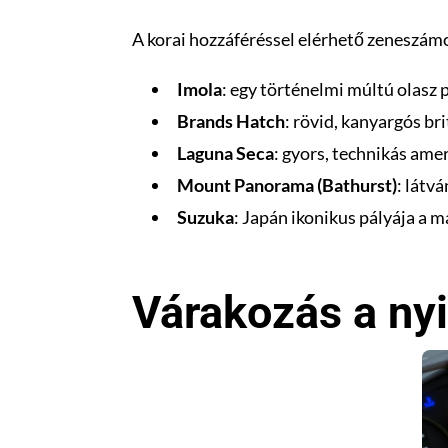
A korai hozzáféréssel elérhető zeneszámo
Imola
: egy történelmi múltú olasz 
Brands Hatch
: rövid, kanyargós br
Laguna Seca
: gyors, technikás ame
Mount Panorama
(Bathurst)
: látv
Suzuka
: Japán ikonikus pályája a 
Várakozás a nyit