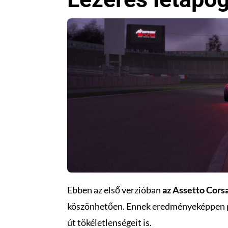
Ebben az első verzióban
az Assetto Cors
köszönhetően. Ennek eredményeképpen po
út tökéletlenségeit is.