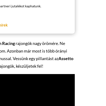
partneri jutalékot kaphatunk.
hírek
m Racing
rajongók nagy örömére. Ne
alom. Azonban már most is több órányi
ussal. Vessünk egy pillantást az
Assetto
ajongók, készüljetek fel!