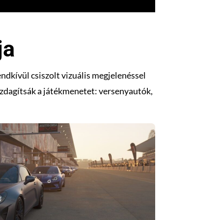
ja
dkívül csiszolt vizuális megjelenéssel
azdagítsák a játékmenetet: versenyautók,