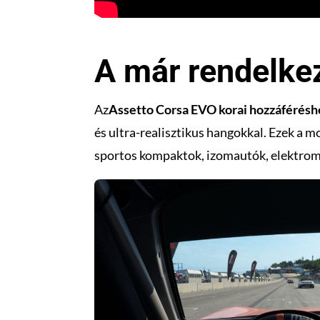
A már rendelkez
Az
Assetto Corsa EVO korai hozzáférésh
és ultra-realisztikus hangokkal. Ezek a
sportos kompaktok, izomautók, elektromo