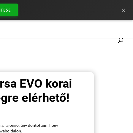
×
TÉSE
 ahhoz, hogy jól indulj ?
A SimRacing mércéje
rsa EVO korai
gre elérhető!
ng rajongó, úgy döntöttem, hogy
weboldalon.