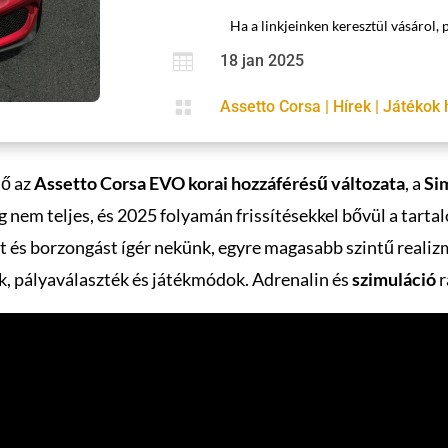
Ha a linkjeinken keresztül vásárol, 

18 jan 2025

Assetto Corsa
|
Hírek
|
Játékok 
tő az
Assetto Corsa EVO korai hozzáférésű változata
, a
Si
 nem teljes, és 2025 folyamán frissítésekkel bővül a tart
t és borzongást ígér nekünk, egyre magasabb szintű realizm
k, pályaválaszték és játékmódok. Adrenalin és
szimuláció
r