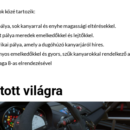
k közé tartozik:
pálya, sok kanyarral és enyhe magassági eltérésekkel.
it pálya meredek emelkedőkkel és lejtőkkel.
rikai pálya, amely a dugóhúzó kanyarjáról híres.
ányos emelkedőkkel és gyors, szűk kanyarokkal rendelkező a
maga 8-as elrendezésével
ott világra