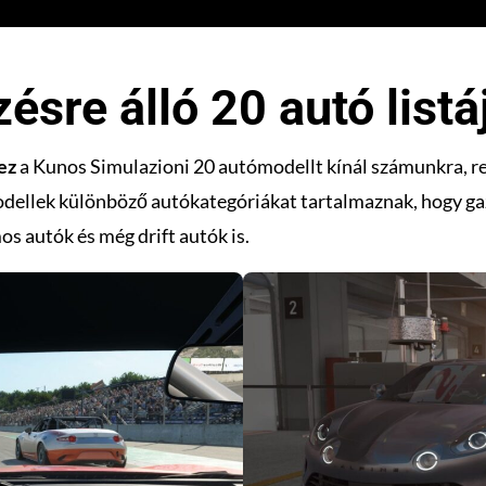
ésre álló 20 autó listá
ez
a Kunos Simulazioni 20 autómodellt kínál számunkra, ren
 modellek különböző autókategóriákat tartalmaznak, hogy g
s autók és még drift autók is.