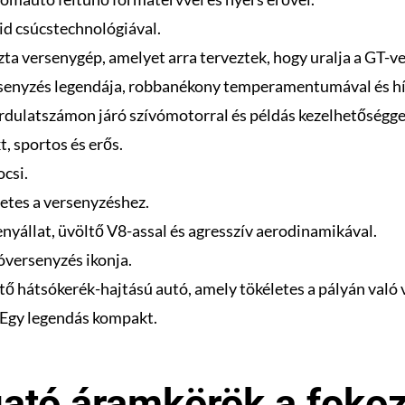
rid csúcstechnológiával.
szta versenygép, amelyet arra terveztek, hogy uralja a GT-v
ersenyzés legendája, robbanékony temperamentumával és hí
ordulatszámon járó szívómotorral és példás kezelhetőségge
, sportos és erős.
ocsi.
letes a versenyzéshez.
enyállat, üvöltő V8-assal és agresszív aerodinamikával.
tóversenyzés ikonja.
ető hátsókerék-hajtású autó, amely tökéletes a pályán való
 Egy legendás kompakt.
gató áramkörök a fokoz