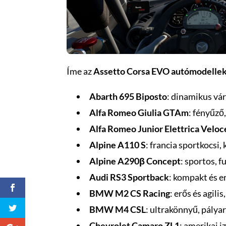
Íme az
Assetto Corsa EVO autómodelle
Abarth 695 Biposto
: dinamikus vár
Alfa Romeo Giulia GTAm
: fényűző
Alfa Romeo Junior Elettrica Veloc
Alpine A110 S
: francia sportkocsi, 
Alpine A290β Concept
: sportos, 
Audi RS3 Sportback
: kompakt és e
BMW M2 CS Racing
: erős és agili
BMW M4 CSL
: ultrakönnyű, pály
Chevrolet Camaro ZL1
: amerikai 