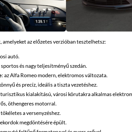
k
, amelyeket az előzetes verzióban tesztelhetsz:
osi autó.
, sportos és nagy teljesítményű szedán.
e
: az Alfa Romeo modern, elektromos változata.
könnyű és precíz, ideális a tiszta vezetéshez.
futurisztikus kialakítású, városi körutakra alkalmas elektro
rős, öthengeres motorral.
s, tökéletes a versenyzéshez.
arekordok megdöntésére épült.
izomautó feltűnő formatervvel és nyers erővel.