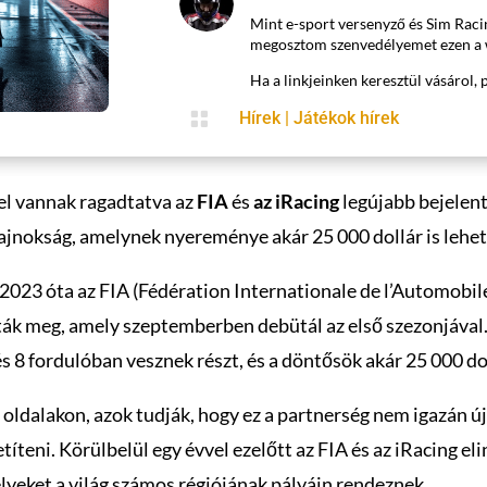
Mint e-sport versenyző és Sim Raci
megosztom szenvedélyemet ezen a 
Ha a linkjeinken keresztül vásárol, 

Hírek
|
Játékok hírek
el vannak ragadtatva az
FIA
és
az iRacing
legújabb bejelen
ajnokság, amelynek nyereménye akár 25 000 dollár is lehet
2023 óta az FIA (Fédération Internationale de l’Automobile
k meg, amely szeptemberben debütál az első szezonjával. A
és 8 fordulóban vesznek részt, és a döntősök akár 25 000 d
i oldalakon, azok tudják, hogy ez a partnerség nem igazán ú
íteni. Körülbelül egy évvel ezelőtt az FIA és az iRacing el
lyeket a világ számos régiójának pályáin rendeznek.