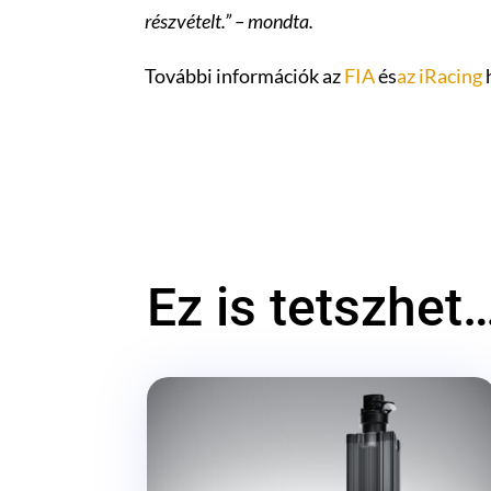
részvételt.” – mondta.
További információk az
FIA
és
az iRacing
h
Ez is tetszhet