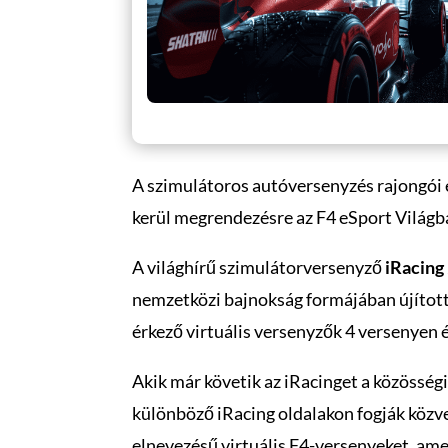
A szimulátoros autóversenyzés rajongói 
kerül megrendezésre az F4 eSport Világb
A világhírű szimulátorversenyző
iRacing
nemzetközi bajnokság formájában újítottá
érkező virtuális versenyzők 4 versenyen 
Akik már követik az iRacinget a közösség
különböző iRacing oldalakon fogják közvet
elnevezésű virtuális F4-versenyeket, ame