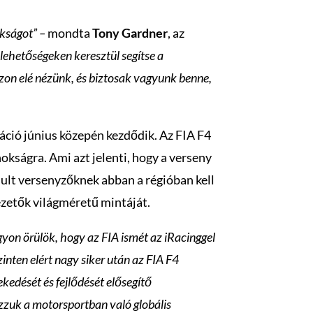
okságot” –
mondta
Tony Gardner
, az
lehetőségeken keresztül segítse a
ezon elé nézünk, és biztosak vagyunk benne,
káció június közepén kezdődik. Az FIA F4
okságra. Ami azt jelenti, hogy a verseny
sult versenyzőknek abban a régióban kell
vezetők világméretű mintáját.
yon örülök, hogy az FIA ismét az iRacinggel
nten elért nagy siker után az FIA F4
kedését és fejlődését elősegítő
ázzuk a motorsportban való globális