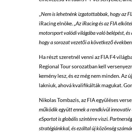
„
Nem is lehetnénk izgatottabbak, hogy az F
iRacing elnöke.
„Az iRacing és az FIA elköte
motorsport valódi világába való belépést, é
hogy a sorozat vezetői a következő években
Ha részt szeretnél venni az FIA F4 világb
Regional Tour sorozatban kell versenyezne
kemény lesz, és ez még nem minden. Az új
lakniuk, ahová kvalifikálták magukat. Gon
Nikolas Tombazis, az FIA együléses versen
működik együtt ennek a rendkívül innovatív 
eSportot is globális színtérre viszi. Partne
stratégiánkkal, és ezáltal új közönség számá