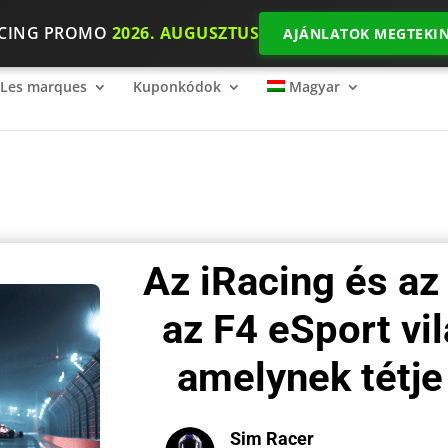
ACING PROMO
2026. AUGUSZTUS
AJÁNLATOK MEGTEKIN
ing mércéje
2026 SimRacing: Milyen felszerelésre van szükséged
Les marques
Kuponkódok
Magyar
Az iRacing és az
az F4 eSport vi
amelynek tétje
Sim Racer