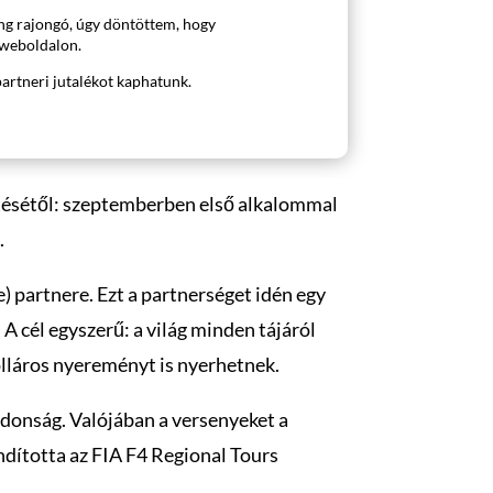
ng rajongó, úgy döntöttem, hogy
weboldalon.
partneri jutalékot kaphatunk.
tésétől: szeptemberben első alkalommal
.
) partnere. Ezt a partnerséget idén egy
 cél egyszerű: a világ minden tájáról
olláros nyereményt is nyerhetnek.
jdonság. Valójában a versenyeket a
indította az FIA F4 Regional Tours