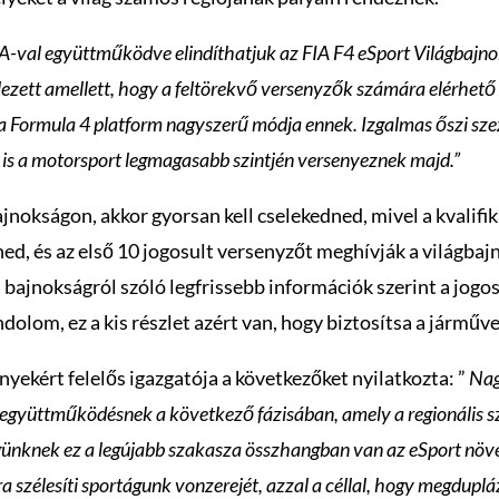
IA-val együttműködve elindíthatjuk az FIA F4 eSport Világbajn
lezett amellett, hogy a feltörekvő versenyzők számára elérhető 
s a Formula 4 platform nagyszerű módja ennek. Izgalmas őszi sz
 is a motorsport legmagasabb szintjén versenyeznek majd.”
ajnokságon, akkor gyorsan kell cselekedned, mivel a kvalifi
d, és az első 10 jogosult versenyzőt meghívják a világbajn
 bajnokságról szóló legfrissebb információk szerint a jogo
dolom, ez a kis részlet azért van, hogy biztosítsa a jármű
yekért felelős igazgatója a következőket nyilatkozta: ”
Nag
együttműködésnek a következő fázisában, amely a regionális szi
rségünknek ez a legújabb szakasza összhangban van az eSport növe
ra szélesíti sportágunk vonzerejét, azzal a céllal, hogy megdupl