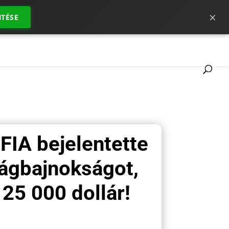
×
TÉSE
 ahhoz, hogy jól indulj ?
A SimRacing mércéje
 FIA bejelentette
lágbajnokságot,
 25 000 dollár!