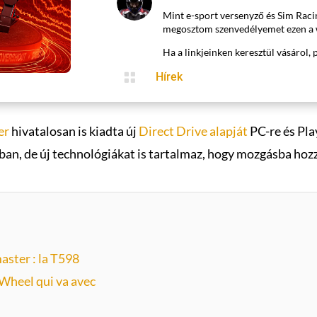
Mint e-sport versenyző és Sim Raci
megosztom szenvedélyemet ezen a 
Ha a linkjeinken keresztül vásárol, 

Hírek
er
hivatalosan is kiadta új
Direct Drive alapját
PC-re és Pla
ában, de új technológiákat is tartalmaz, hogy mozgásba hoz
aster : la T598
 Wheel qui va avec