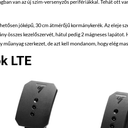
an van az új szim-versenyzős perifériákkal. Tehát ott van 
ehetősen jóképű, 30 cm átmérőjű kormánykerék. Az eleje szé
ány összes kezelőszervét, hátul pedig 2 mágneses lapátot.
gy műanyag szerkezet, de azt kell mondanom, hogy elég mas
ok LTE