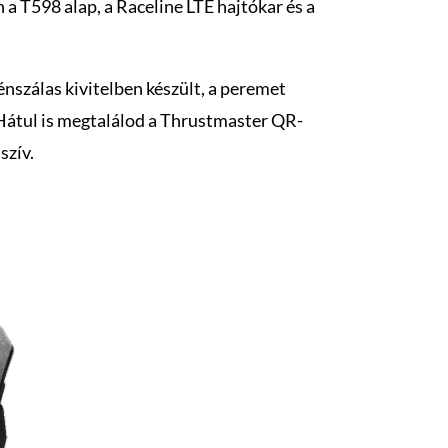
a T598 alap, a Raceline LTE hajtókar és a
nszálas kivitelben készült, a peremet
 Hátul is megtalálod a Thrustmaster QR-
szív.