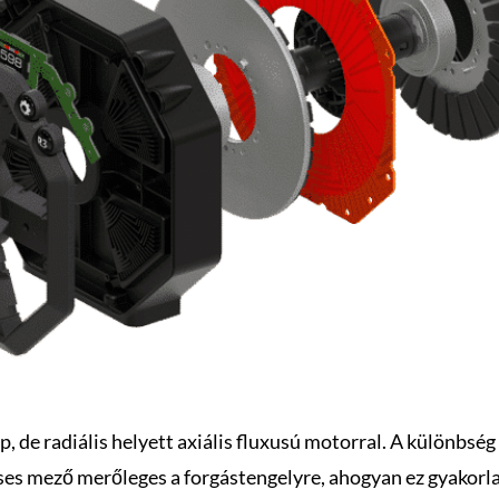
, de radiális helyett axiális fluxusú motorral. A különbség 
es mező merőleges a forgástengelyre, ahogyan ez gyakorlat