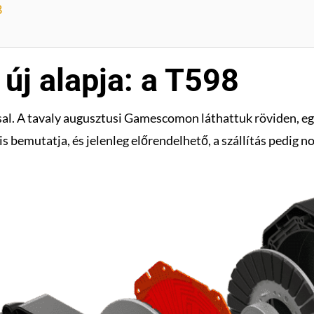
8
új alapja: a T598
sal. A tavaly augusztusi Gamescomon láthattuk röviden, egy 
s bemutatja, és jelenleg előrendelhető, a szállítás pedig