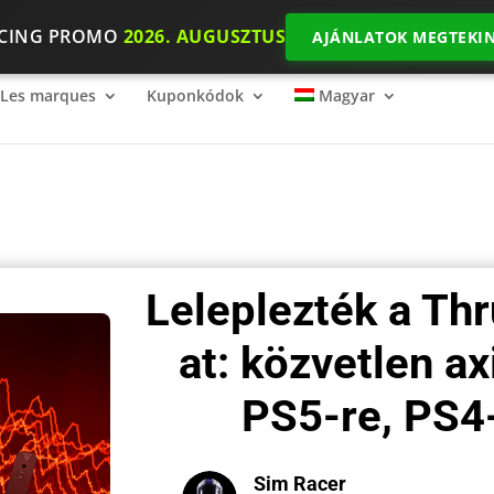
ACING PROMO
2026. AUGUSZTUS
AJÁNLATOK MEGTEKIN
ing mércéje
2026 SimRacing: Milyen felszerelésre van szükséged
Les marques
Kuponkódok
Magyar
Leleplezték a Th
at: közvetlen a
PS5-re, PS4
Sim Racer