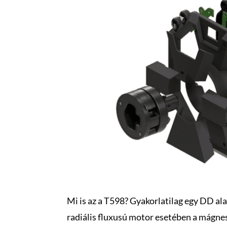
Mi is az a T598? Gyakorlatilag egy DD alap
radiális fluxusú motor esetében a mágnes