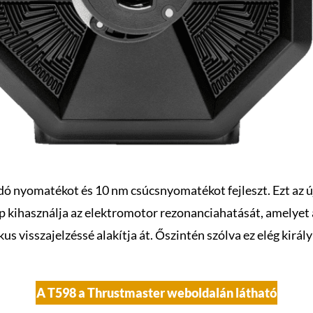
ndó nyomatékot és 10 nm csúcsnyomatékot fejleszt. Ezt az 
alap kihasználja az elektromotor rezonanciahatását, amely
 visszajelzéssé alakítja át. Őszintén szólva ez elég király
A T598 a Thrustmaster weboldalán látható