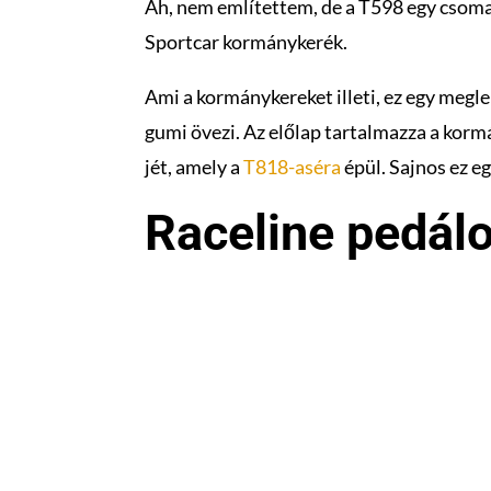
Ah, nem említettem, de a T598 egy csomagb
Sportcar kormánykerék.
Ami a kormánykereket illeti, ez egy megl
gumi övezi. Az előlap tartalmazza a korm
jét, amely a
T818-aséra
épül. Sajnos ez e
Raceline pedál