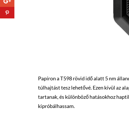
Papíron a T598 rövid idő alatt 5 nm álla
túlhajtást tesz lehetővé. Ezen kívül az 
tartanak, és különböző hatásokhoz haptikus
kipróbálhassam.