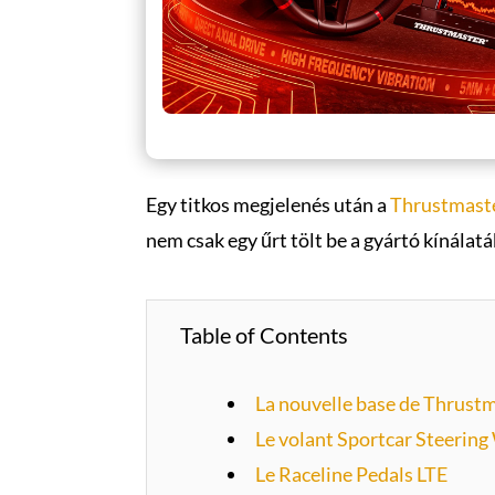
Egy titkos megjelenés után a
Thrustmast
nem csak egy űrt tölt be a gyártó kínálat
Table of Contents
La nouvelle base de Thrustm
Le volant Sportcar Steering
Le Raceline Pedals LTE