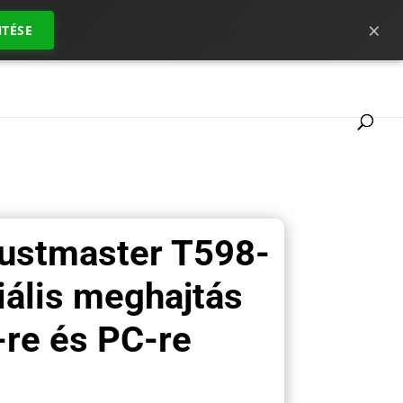
×
TÉSE
 ahhoz, hogy jól indulj ?
A SimRacing mércéje
rustmaster T598-
xiális meghajtás
-re és PC-re