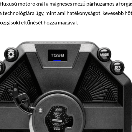
 fluxusú motoroknál a mágneses mező párhuzamos a forgást
a technológiára úgy, mint ami hatékonyságot, kevesebb hőt
mozgások) eltűnését hozza magával.