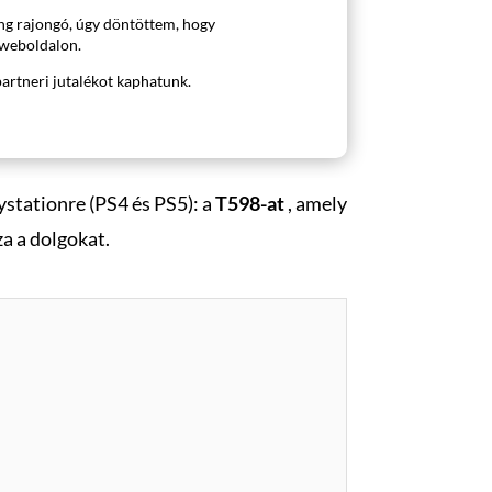
ng rajongó, úgy döntöttem, hogy
weboldalon.
partneri jutalékot kaphatunk.
ystationre (PS4 és PS5): a
T598-at
, amely
za a dolgokat.