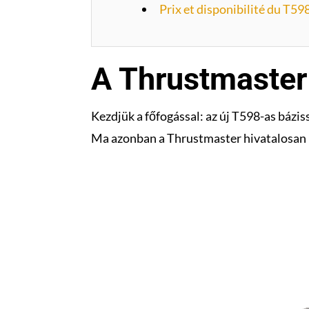
Prix et disponibilité du T59
A Thrustmaster 
Kezdjük a főfogással: az új T598-as bázis
Ma azonban a Thrustmaster hivatalosan i