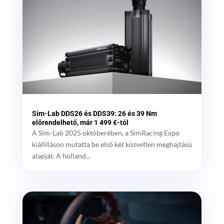
Sim-Lab DDS26 és DDS39: 26 és 39 Nm
előrendelhető, már 1 499 €-tól
A Sim-Lab 2025 októberében, a SimRacing Expo
kiállításon mutatta be első két közvetlen meghajtású
alapját. A holland...