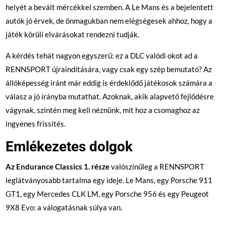
helyét a bevált mércékkel szemben. A Le Mans és a bejelentett
autók jó érvek, de önmagukban nem elégségesek ahhoz, hogy a
játék körüli elvárásokat rendezni tudják.
A kérdés tehát nagyon egyszerű: ez a DLC valódi okot ad a
RENNSPORT újraindítására, vagy csak egy szép bemutató? Az
állóképesség iránt már eddig is érdeklődő játékosok számára a
válasz a jó irányba mutathat. Azoknak, akik alapvető fejlődésre
vágynak, szintén meg kell néznünk, mit hoz a csomaghoz az
ingyenes frissítés.
Emlékezetes dolgok
Az Endurance Classics 1. része
valószínűleg a RENNSPORT
leglátványosabb tartalma egy ideje. Le Mans, egy Porsche 911
GT1, egy Mercedes CLK LM, egy Porsche 956 és egy Peugeot
9X8 Evo: a válogatásnak súlya van.