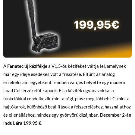
A
Fanatec új kézifékje
a V1.5-ös kéziféket váltja fel, amelynek
már egy ideje esedékes volt a frissítése. Eltűnt az analóg
érzékelő, ami egyébként rendben van, és helyette egy modern
Load Cell érzékelőt kapunk. Ez a kézifék ugyanazokkal a
funkciókkal rendelkezik, mint a régi, plusz még többel: LC, mint a
hajtókarok, különböző beállítások a felszereléshez, használathoz
és ellenálláshoz, mindez egy gyönyörű dizájnban.
December 2-án
indul, ára 199,95 €.