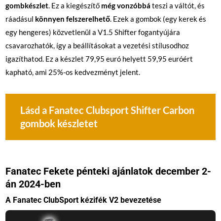
gombkészlet
. Ez a kiegészítő
még vonzóbbá
teszi a váltót, és
ráadásul
könnyen felszerelhető
. Ezek a gombok (egy kerek és
egy hengeres) közvetlenül a V1.5 Shifter fogantyújára
csavarozhatók, így a beállításokat a vezetési stílusodhoz
igazíthatod. Ez a készlet 79,95 euró helyett 59,95 euróért
kapható, ami 25%-os kedvezményt jelent.
Lásd a Fanatec Clubsport Shifter Carbon
gombok készletet
Fanatec Fekete pénteki ajánlatok december 2-
án 2024-ben
A Fanatec ClubSport kézifék V2 bevezetése