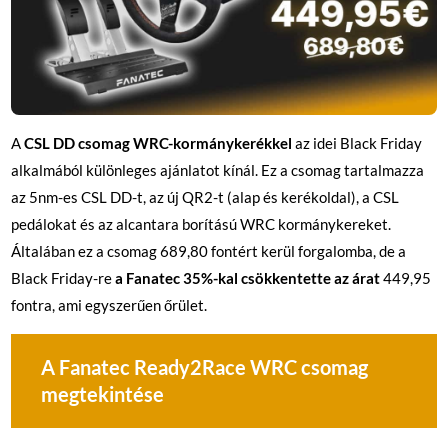
A
CSL DD csomag WRC-kormánykerékkel
az idei Black Friday
alkalmából különleges ajánlatot kínál. Ez a csomag tartalmazza
az 5nm-es CSL DD-t, az új QR2-t (alap és kerékoldal), a CSL
pedálokat és az alcantara borítású WRC kormánykereket.
Általában ez a csomag 689,80 fontért kerül forgalomba, de a
Black Friday-re
a Fanatec 35%-kal csökkentette az árat
449,95
fontra, ami egyszerűen őrület.
A Fanatec Ready2Race WRC csomag
megtekintése