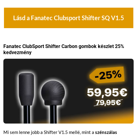
Lásd a Fanatec Clubsport Shifter SQ V1.5
Fanatec ClubSport Shifter Carbon gombok készlet 25%
kedvezmény
Mi sem lenne jobb a Shifter V1.5 mellé, mint a
szénszálas