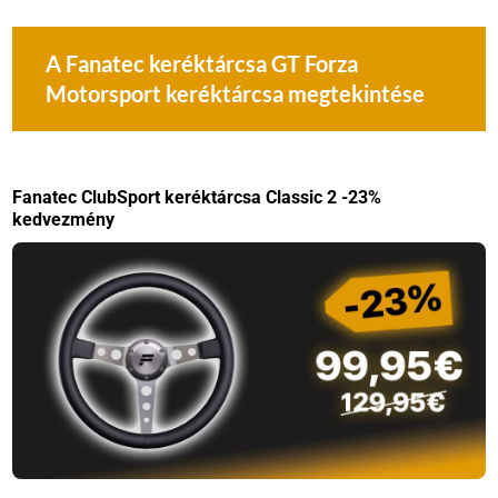
A Fanatec keréktárcsa GT Forza
Motorsport keréktárcsa megtekintése
Fanatec ClubSport keréktárcsa Classic 2 -23%
kedvezmény