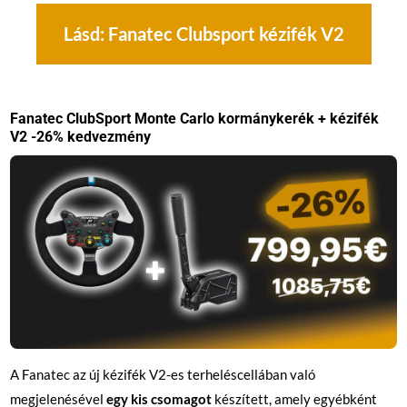
Lásd: Fanatec Clubsport kézifék V2
Fanatec ClubSport Monte Carlo kormánykerék + kézifék
V2 -26% kedvezmény
A Fanatec az új kézifék V2-es terheléscellában való
megjelenésével
egy kis csomagot
készített, amely egyébként