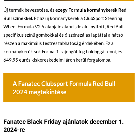
Új termék bevezetése, és ez
egy Formula kormánykerék Red
Bull színekkel
. Ez az új kormánykerék a ClubSport Steering
Wheel Formula V2.5 alapjain alapul, de alul nyitott, Red Bull-
specifikus színű gombokkal és 6 szénszálas lapáttal a hátsó
részen a maximális testreszabhatóság érdekében. Ez a
kormánykerék sok Forma-1-rajongót fog boldoggá tenni, és
649,95 eurós kiskereskedelmi áron kerül forgalomba.
A Fanatec Clubsport Formula Red Bull
2024 megtekintése
Fanatec Black Friday ajánlatok december 1.
2024-re