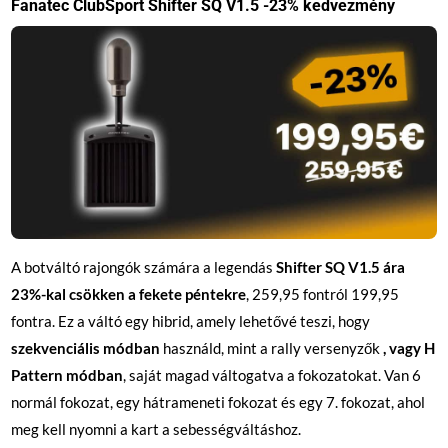
Fanatec ClubSport Shifter SQ V1.5 -23% kedvezmény
A botváltó rajongók számára a legendás
Shifter SQ V1.5 ára
23%-kal csökken a fekete péntekre
, 259,95 fontról 199,95
fontra. Ez a váltó egy hibrid, amely lehetővé teszi, hogy
szekvenciális módban
használd, mint a rally versenyzők
, vagy H
Pattern módban
, saját magad váltogatva a fokozatokat. Van 6
normál fokozat, egy hátrameneti fokozat és egy 7. fokozat, ahol
meg kell nyomni a kart a sebességváltáshoz.