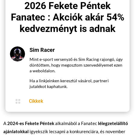
2026 Fekete Péntek
Fanatec : Akciók akár 54%
kedvezményt is adnak
Sim Racer
Mint e-sport versenyző és Sim Racing rajongó, úgy
döntöttem, hogy megosztom szenvedélyemet ezen
a weboldalon.
Ha a linkjeinken keresztül vásárol, partneri
jutalékot kaphatunk.

Cikkek
A
2024-es Fekete Péntek
alkalmából a Fanatec
lélegzetelállító
ajánlatokkal
igyekszik lecsapni a konkurenciára, és november