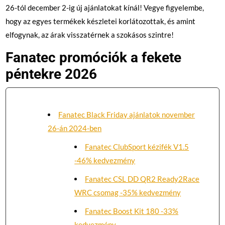
26-tól december 2-ig új ajánlatokat kínál! Vegye figyelembe,
hogy az egyes termékek készletei korlátozottak, és amint
elfogynak, az árak visszatérnek a szokásos szintre!
Fanatec promóciók a fekete
péntekre 2026
Fanatec Black Friday ajánlatok november
26-án 2024-ben
Fanatec ClubSport kézifék V1.5
-46% kedvezmény
Fanatec CSL DD QR2 Ready2Race
WRC csomag -35% kedvezmény
Fanatec Boost Kit 180 -33%
kedvezmény