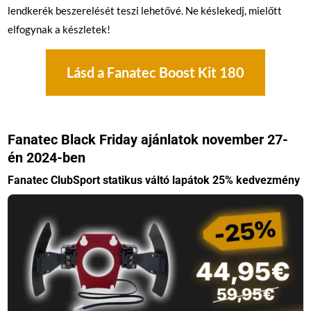
lendkerék beszerelését teszi lehetővé. Ne késlekedj, mielőtt
elfogynak a készletek!
Lásd a Fanatec Boost Kit 180
Fanatec Black Friday ajánlatok november 27-
én 2024-ben
Fanatec ClubSport statikus váltó lapátok 25% kedvezmény