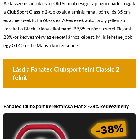
A klasszikus autók és az Old School design rajongói imádni fogják
a
ClubSport Classic 2-t
, eloxált alumíniummal, bőrrel és 35 cm-
es átmérővel. Ezt a 60-as és 70-es évek autóira oly jellemző
kereket a Black Friday alkalmából 99,95 euróért cseréljük, ami
23%-os kedvezmény az eredeti árhoz képest. Mi is lehetne jobb
egy GT40-es Le Mans-i körözésénél?
Lásd a Fanatec Clubsport felni Classic 2
felnit
Fanatec ClubSport keréktárcsa Flat 2 -38% kedvezmény