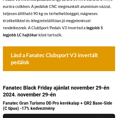
euróra csökken. A pedálok CNC megmunkált alumínium vázzal,
teljesen állítható 90 kg-os terhelhetőséggel, mágneses
érzékelőkkel és lélegzetelállítóan jó megjelenéssel
rendelkeznek. A ClubSport Pedals V3 Inverted a
legjobb 5
legjobb LC hajtókar
közé tartozik.
Lásd a Fanatec Clubsport V3 invertált
pedálok
Fanatec Black Friday ajánlat november 29-én
2024. november 29-én
Fanatec Gran Turismo DD Pro kerékalap + QR2 Base-Side
(C típus) -17% kedvezmény