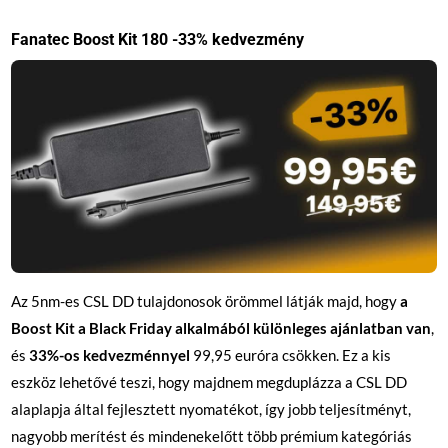
Fanatec Boost Kit 180 -33% kedvezmény
Az 5nm-es CSL DD tulajdonosok örömmel látják majd, hogy
a
Boost Kit a Black Friday alkalmából különleges ajánlatban van
,
és
33%-os kedvezménnyel
99,95 euróra csökken. Ez a kis
eszköz lehetővé teszi, hogy majdnem megduplázza a CSL DD
alaplapja által fejlesztett nyomatékot, így jobb teljesítményt,
nagyobb merítést és mindenekelőtt több prémium kategóriás