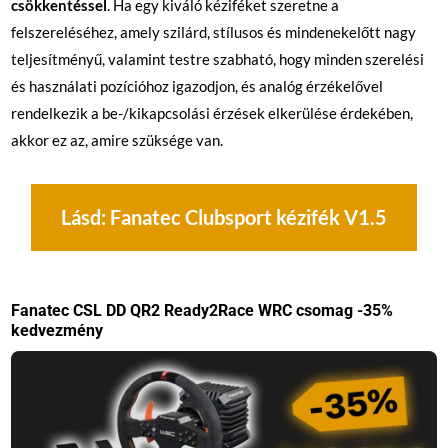
csökkentéssel
. Ha egy kiváló kéziféket szeretne a
felszereléséhez, amely szilárd, stílusos és mindenekelőtt nagy
teljesítményű, valamint testre szabható, hogy minden szerelési
és használati pozícióhoz igazodjon, és analóg érzékelővel
rendelkezik a be-/kikapcsolási érzések elkerülése érdekében,
akkor ez az, amire szüksége van.
Lásd: Fanatec Clubsport kézifék V1.5
Fanatec CSL DD QR2 Ready2Race WRC csomag -35%
kedvezmény