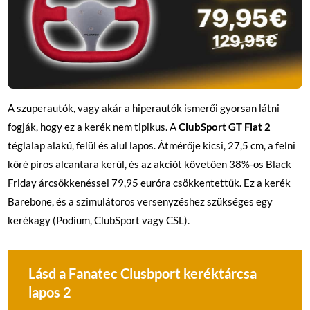
A szuperautók, vagy akár a hiperautók ismerői gyorsan látni
fogják, hogy ez a kerék nem tipikus. A
ClubSport GT Flat 2
téglalap alakú, felül és alul lapos. Átmérője kicsi, 27,5 cm, a felni
köré piros alcantara kerül, és az akciót követően 38%-os Black
Friday árcsökkenéssel 79,95 euróra csökkentettük. Ez a kerék
Barebone, és a szimulátoros versenyzéshez szükséges egy
kerékagy (Podium, ClubSport vagy CSL).
Lásd a Fanatec Clusbport keréktárcsa
lapos 2