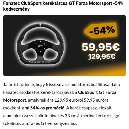
Fanatec ClubSport keréktárcsa GT Forza Motorsport -54%
kedvezmény
Talán itt az ideje, hogy frissítsd a szimulátoros beállításaidat a
Fanatec csodálatos keréktárcsájával: a
ClubSport GT Forza
Motorsport
, amelynek ára 129,95 euróról 59,95 euróra
csökkent,
ami 54%-os promóció
. A kerék csupasz, eloxált
alumínium vázzal, bőr felnivel és 33 cm átmérővel érkezik, így
tökéletes a túra- és GT-versenyzéshez.