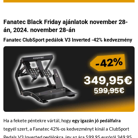
Fanatec Black Friday ajánlatok november 28-
án, 2024. november 28-án
Fanatec ClubSport pedálok V3 Inverted -42% kedvezmény
Ha a fekete péntekre vártál, hogy
egy igazán jó pedálfalra
tegyél szert, a Fanatec 42%-os kedvezményt kínál a ClubSport
Pedals V3 Inverted pedálokra, így az ára 599,95 euróról 349,95