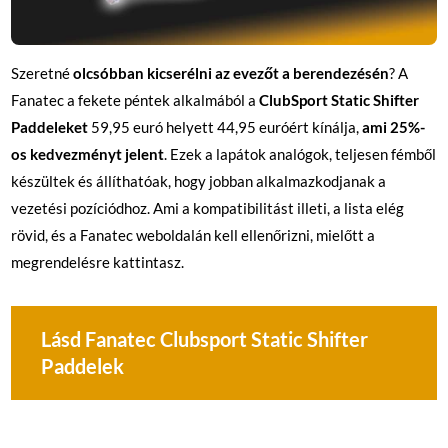
Szeretné
olcsóbban kicserélni az evezőt a berendezésén
? A
Fanatec a fekete péntek alkalmából a
ClubSport Static Shifter
Paddeleket
59,95 euró helyett 44,95 euróért kínálja,
ami 25%-
os kedvezményt jelent
. Ezek a lapátok analógok, teljesen fémből
készültek és állíthatóak, hogy jobban alkalmazkodjanak a
vezetési pozíciódhoz. Ami a kompatibilitást illeti, a lista elég
rövid, és a Fanatec weboldalán kell ellenőrizni, mielőtt a
megrendelésre kattintasz.
Lásd Fanatec Clubsport Static Shifter
Paddelek