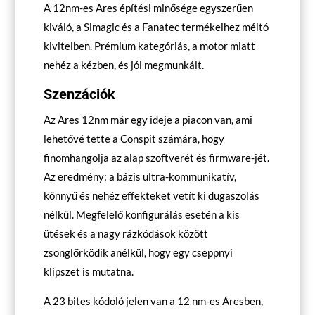
A 12nm-es Ares építési minősége egyszerűen
kiváló, a Simagic és a Fanatec termékeihez méltó
kivitelben. Prémium kategóriás, a motor miatt
nehéz a kézben, és jól megmunkált.
Szenzációk
Az Ares 12nm már egy ideje a piacon van, ami
lehetővé tette a Conspit számára, hogy
finomhangolja az alap szoftverét és firmware-jét.
Az eredmény: a bázis ultra-kommunikatív,
könnyű és nehéz effekteket vetít ki dugaszolás
nélkül. Megfelelő konfigurálás esetén a kis
ütések és a nagy rázkódások között
zsonglőrködik anélkül, hogy egy cseppnyi
klipszet is mutatna.
A 23 bites kódoló jelen van a 12 nm-es Aresben,