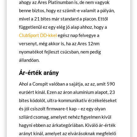
ahogy az Ares Platinumban is, de nem vagyok
benne biztos, hogy ez számít-e valamit a pályán,
mivel a 21 bites már standard a piacon. Ettől
függetlenül ez egy elég jó alap ahhoz, hogy a
ClubSport DD-kkel
egész nap felvegye a
versenyt, még akkor is, ha az Ares 12nm
nyomatékot fejleszt csúcsban, nem pedig
állandóan.
Ár-érték arány
Ahol a Conspit valóban a sajátja, az az, amit 590
euróért kínál. Ezen az áron alumínium alapot, 23
bites kódolót, ultra-kommunikatív érzékeléseket
és jól csiszolt firmware-t kap – ez egy olyan
szilárd csomag, amelyet nehéz figyelmen kívül
hagyni ebben az árkategóriában. Kiváló ár-érték
arányt kínál, amelyet az elvárásoknak megfelelő