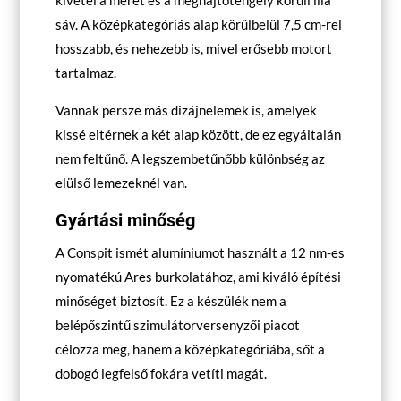
kivétel a méret és a meghajtótengely körüli lila
sáv. A középkategóriás alap körülbelül 7,5 cm-rel
hosszabb, és nehezebb is, mivel erősebb motort
tartalmaz.
Vannak persze más dizájnelemek is, amelyek
kissé eltérnek a két alap között, de ez egyáltalán
nem feltűnő. A legszembetűnőbb különbség az
elülső lemezeknél van.
Gyártási minőség
A Conspit ismét alumíniumot használt a 12 nm-es
nyomatékú Ares burkolatához, ami kiváló építési
minőséget biztosít. Ez a készülék nem a
belépőszintű szimulátorversenyzői piacot
célozza meg, hanem a középkategóriába, sőt a
dobogó legfelső fokára vetíti magát.