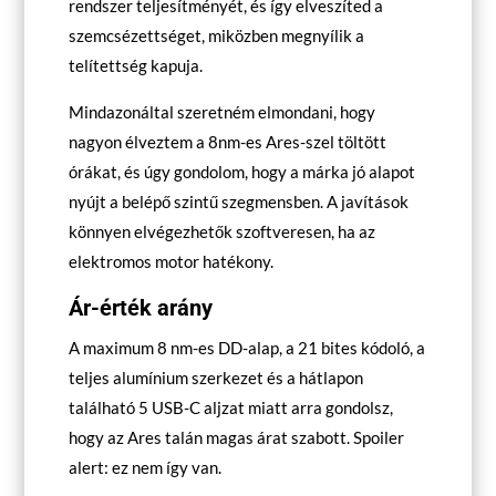
rendszer teljesítményét, és így elveszíted a
szemcsézettséget, miközben megnyílik a
telítettség kapuja.
Mindazonáltal szeretném elmondani, hogy
nagyon élveztem a 8nm-es Ares-szel töltött
órákat, és úgy gondolom, hogy a márka jó alapot
nyújt a belépő szintű szegmensben.
A javítások
könnyen elvégezhetők szoftveresen, ha az
elektromos motor hatékony.
Ár-érték arány
A maximum 8 nm-es DD-alap, a 21 bites kódoló, a
teljes alumínium szerkezet és a hátlapon
található 5 USB-C aljzat miatt arra gondolsz,
hogy az Ares talán magas árat szabott. Spoiler
alert: ez nem így van.