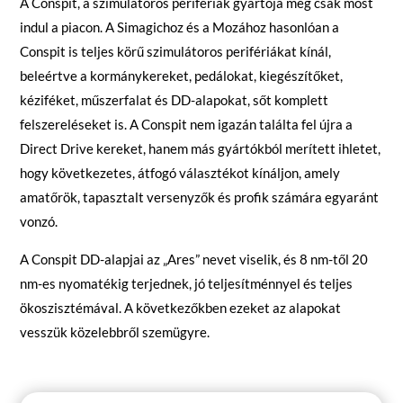
A Conspit, a szimulátoros perifériák gyártója még csak most
indul a piacon. A Simagichoz és a Mozához hasonlóan a
Conspit is teljes körű szimulátoros perifériákat kínál,
beleértve a kormánykereket, pedálokat, kiegészítőket,
kéziféket, műszerfalat és DD-alapokat, sőt komplett
felszereléseket is. A Conspit nem igazán találta fel újra a
Direct Drive kereket, hanem más gyártókból merített ihletet,
hogy következetes, átfogó választékot kínáljon, amely
amatőrök, tapasztalt versenyzők és profik számára egyaránt
vonzó.
A Conspit DD-alapjai az „Ares” nevet viselik, és 8 nm-től 20
nm-es nyomatékig terjednek, jó teljesítménnyel és teljes
ökoszisztémával. A következőkben ezeket az alapokat
vesszük közelebbről szemügyre.