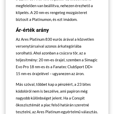
megfelelően van beállítva, nehezen érezhető a
klipelés. A 20 nm-es rengeteg mozgásteret
biztosít a Platinumon, és ezt imádom.
Ár-érték arány
Az Ares Platinum 830 eurós árával a közvetlen
versenytársaival azonos árkategóriába
sorolható. Ahol azonban a csúcsra tör, az a
teljesítmény: 20 nm-es órajel, szemben a Simagic
Evo Pro 18 nm-es és a Fanatec ClubSport DD+
15 nm-es órajelével – ugyanezen az áron.
Más szóval, többet kap a pénzéért, a 23 bites
kódolóról nem is beszélve, ami papíron még
nagyobb különbséget jelent. Ha a Conspit
ökoszisztémát a piac felső határán szeretné
tesztelni, az Ares Platinum egyértelmű választás.