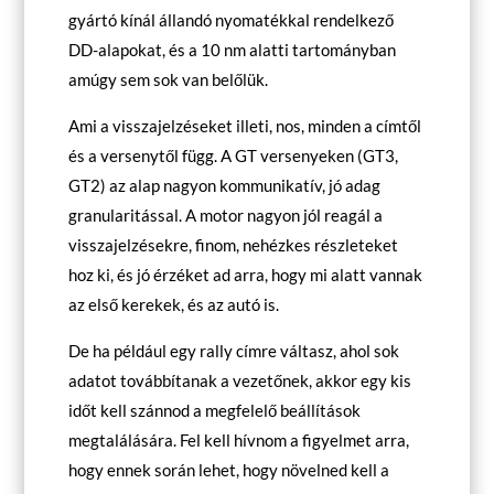
gyártó kínál állandó nyomatékkal rendelkező
DD-alapokat, és a 10 nm alatti tartományban
amúgy sem sok van belőlük.
Ami a visszajelzéseket illeti, nos, minden a címtől
és a versenytől függ. A GT versenyeken (GT3,
GT2) az alap nagyon kommunikatív, jó adag
granularitással. A motor nagyon jól reagál a
visszajelzésekre, finom, nehézkes részleteket
hoz ki, és jó érzéket ad arra, hogy mi alatt vannak
az első kerekek, és az autó is.
De ha például egy rally címre váltasz, ahol sok
adatot továbbítanak a vezetőnek, akkor egy kis
időt kell szánnod a megfelelő beállítások
megtalálására. Fel kell hívnom a figyelmet arra,
hogy ennek során lehet, hogy növelned kell a