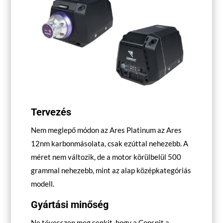
Tervezés
Nem meglepő módon az Ares Platinum az Ares
12nm karbonmásolata, csak ezúttal nehezebb. A
méret nem változik, de a motor körülbelül 500
grammal nehezebb, mint az alap középkategóriás
modell.
Gyártási minőség
Ne tévesszen meg senkit, hogy a Conspit a