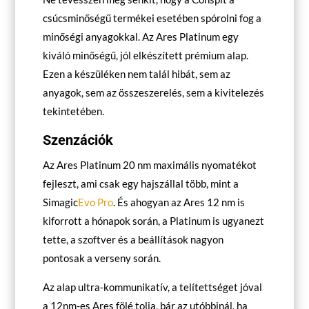
csúcsminőségű termékei esetében spórolni fog a
minőségi anyagokkal. Az Ares Platinum egy
kiváló minőségű, jól elkészített prémium alap.
Ezen a készüléken nem talál hibát, sem az
anyagok, sem az összeszerelés, sem a kivitelezés
tekintetében.
Szenzációk
Az Ares Platinum 20 nm maximális nyomatékot
fejleszt, ami csak egy hajszállal több, mint a
Simagic
Evo Pro
. És ahogyan az Ares 12 nm is
kiforrott a hónapok során, a Platinum is ugyanezt
tette, a szoftver és a beállítások nagyon
pontosak a verseny során.
Az alap ultra-kommunikatív, a telítettséget jóval
a 12nm-es Ares fölé tolja, bár az utóbbinál, ha