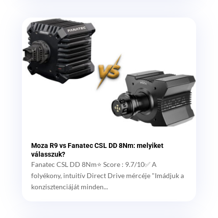
Moza R9 vs Fanatec CSL DD 8Nm: melyiket
válasszuk?
Fanatec CSL DD 8Nm⭐ Score : 9.7/10✅ A
folyékony, intuitív Direct Drive mércéje "Imádjuk a
konzisztenciáját minden...