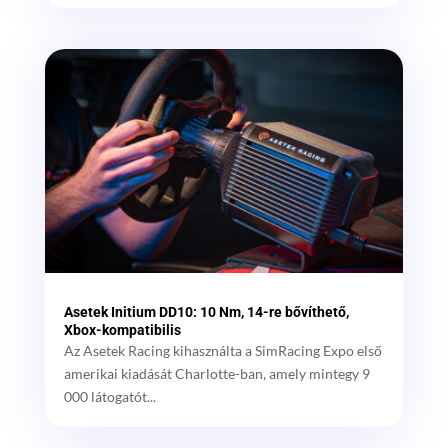
Asetek Initium DD10: 10 Nm, 14-re bővíthető,
Xbox-kompatibilis
Az Asetek Racing kihasználta a SimRacing Expo első
amerikai kiadását Charlotte-ban, amely mintegy 9
000 látogatót...