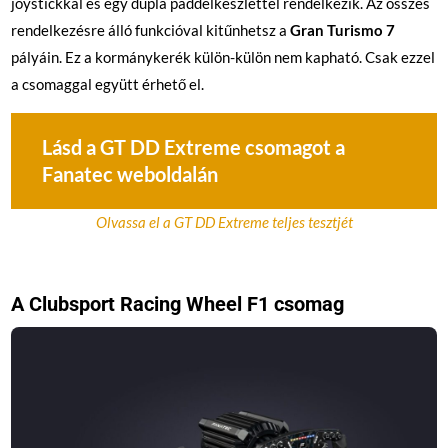
joystickkal és egy dupla paddelkészlettel rendelkezik. Az összes
rendelkezésre álló funkcióval kitűnhetsz a
Gran Turismo 7
pályáin. Ez a kormánykerék külön-külön nem kapható. Csak ezzel
a csomaggal együtt érhető el.
Lásd a GT DD Extreme csomagot a
Fanatec weboldalán
Olvassa el a GT DD Extreme teljes tesztjét
A Clubsport Racing Wheel F1 csomag