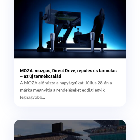
MOZA: mozgás, Direct Drive, repülés és farmolás
– az új termékcsalád
A MOZA előhúzza a nagyágyúkat. Július 28-án a
márka megnyitja a rendeléseket eddigi egyik
legnagyobb...