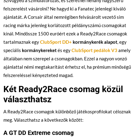
Szívügyed a szimulátorozás, és szeretnél néhány nagyszerű
felszerelést vásárolni? Ne hagyd ki a Fanatec jelenlegi kiváló
ajánlatát. A Corsair által nemrégiben felvásárolt vezető sim
racing márka jelenleg korlátozott példányszámú csomagokat
kínál. Mindössze 1500 euróért ezek a Ready2Race csomagok
tartalmaznak egy
ClubSport DD+
kormánykerék alapot
, egy
speciális
kormánykereket
és egy
ClubSport pedálok V3
amely
általában nem szerepel a csomagokban. Ezzel a nagyon vonzó
ajánlattal némi megtakarítást érhetsz el, ha prémium minőségű
felszereléssel kényezteted magad.
Két Ready2Race csomag közül
választhatsz
A Ready2Race csomagok különböző játékosprofilokat céloznak
meg. Választhatsz a következők között:
A GT DD Extreme csomag