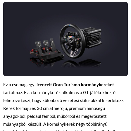
Ez a csomag egy
licencelt Gran Turismo kormánykereket
tartalmaz. Ez a kormánykerék alkalmas a GT-játékokhoz, és
lehetővé teszi, hogy különböző vezetési stílusokkal kísérletezz.
Kerek formájú és 30 cm átmérőjű, prémium minőségű
anyagokból, például fémből, műbőrből és megerősített
műanyagból készült. A kormánykerék négy többirányú