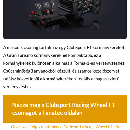
A második csomag tartalmaz egy ClubSport F1 kormánykereket.
A Gran Turismo kormánykeréknél kompaktabb, ez a
kormánykerék különösen alkalmas a Forma-1-es versenyzéshez.
Csúcsminőségű anyagokból készült, és számos kezelőszervet
találsz közvetlenül a kormánykeréken. Ideális a magas szintű
versenyzéshez.
Nézze meg a Clubsport Racing Wheel F1
csomagot a Fanatec oldalán
Olvassa el teljes tesztünket a Clubsport Racing Wheel F1-ről